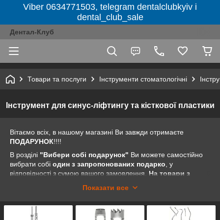
Viber 0634771503, telegram dentalclubkyiv і
dental_club_sale
Дентал-Клуб
Товари та послуги
Інструменти стоматологічні
Інстру
Інструмент для синус-ліфтингу та кісткової пластики
Вітаємо всіх, в нашому магазині Ви завжди отримаєте
ПОДАРУНОК
!!!!
В розділі
"Вибери собі подарунок"
Ви можете самостійно
вибрати собі
один з запропонованих подарко
, у
відповідності з сумою вашого замовлення.
На товари з
розділів "Акція тижня", "Акції від компанії" і
Показати все
"Розпродаж" пропозиція "Вибери собі подарунок" не
поширюється.
Все дуже просто. Заходьте на наш сайт dental-club.com.ua .