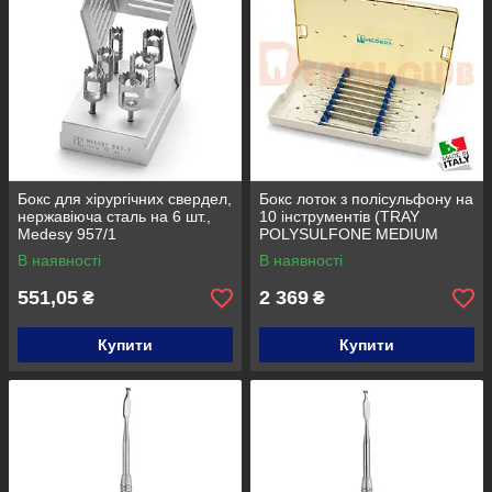
Бокс для хірургічних свердел,
Бокс лоток з полісульфону на
нержавіюча сталь на 6 шт.,
10 інструментів (TRAY
Medesy 957/1
POLYSULFONE MEDIUM
957/6-Medesy)
В наявності
В наявності
551,05
2 369
₴
₴
Купити
Купити