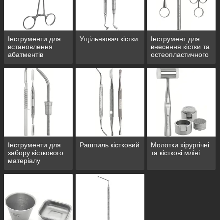
Інструменти для
Ущільнювач кістки
Інструмент для
встановлення
внесення кістки та
абатментів
остеопластичного
матеріалу
Інструменти для
Рашпиль кістковий
Молотки хірургічні
забору кісткового
та кісткові мліні
матеріалу