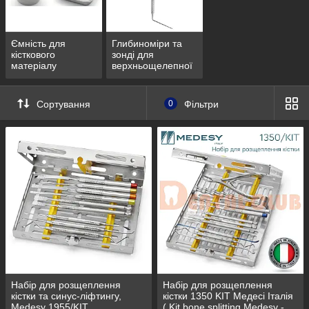
Ємність для
Глибиноміри та
кісткового
зонді для
матеріалу
верхньощелепної
пазухи
Сортування
0
Фільтри
Набір для розщеплення
Набір для розщеплення
кістки та синус-ліфтингу,
кістки 1350 KIT Медесі Італія
Medesy 1955/KIT
( Kit bone splitting Medesy -