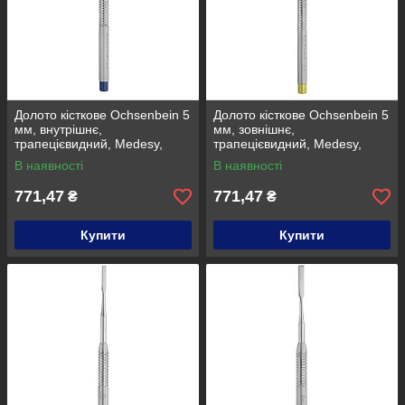
Долото кісткове Ochsenbein 5
Долото кісткове Ochsenbein 5
мм, внутрішнє,
мм, зовнішнє,
трапецієвидний, Medesy,
трапецієвидний, Medesy,
641/1
641/2
В наявності
В наявності
771,47
771,47
₴
₴
Купити
Купити