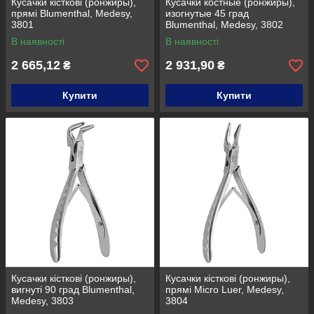
Кусачки кісткові (ронжиры),
Кусачки костные (ронжиры),
прямі Blumenthal, Medesy,
изогнутые 45 град
3801
Blumenthal, Medesy, 3802
В наявності
В наявності
2 665,12
2 931,90
₴
₴
Купити
Купити
Кусачки кісткові (ронжиры),
Кусачки кісткові (ронжиры),
вигнуті 90 град Blumenthal,
прямі Micro Luer, Medesy,
Medesy, 3803
3804