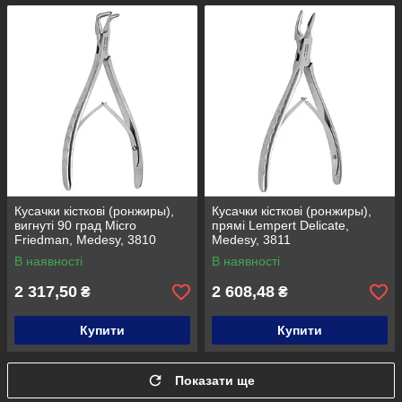
Кусачки кісткові (ронжиры),
Кусачки кісткові (ронжиры),
вигнуті 90 град Micro
прямі Lempert Delicate,
Friedman, Medesy, 3810
Medesy, 3811
В наявності
В наявності
2 317,50
2 608,48
₴
₴
Купити
Купити
Показати ще