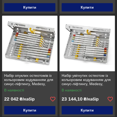
Купити
Купити
Набір опуклих остеотомів із
Набір увігнутих остеотом із
кольоровим кодуванням для
кольоровим кодуванням для
синус-ліфтингу, Medesy,
синус-ліфтингу, Medesy,
1321/KIT
1322/KIT
В наявності
В наявності
22 042
23 144,10
₴/набір
₴/набір
Купити
Купити