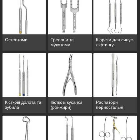
Оформляйте замовлення, припустимо, на 644 грн, заходьте і
вибирайте собі подарунок у розділі "від 600 грн"
Подарунки можна отримати тільки при оформленні
замовлення через інтернет-магазин.
Ми залишаємо за собою право відмовити в подарунок, якщо
його не буде в наявності, але ми будемо намагатися, що б
Остеотоми
Трепани та
Кюрети для синус-
такого не сталося.
мукотоми
ліфтингу
Спасибі за увагу!
Завжди Ваш,
Dental-Club
За подарунками сюди
Детальніше: https://dental-
club.com.ua/g12693651-vyberi-sebe-podarok
Кісткові долота та
Кісткові кусачки
Распатори
зубила
(ронжири)
периостальні