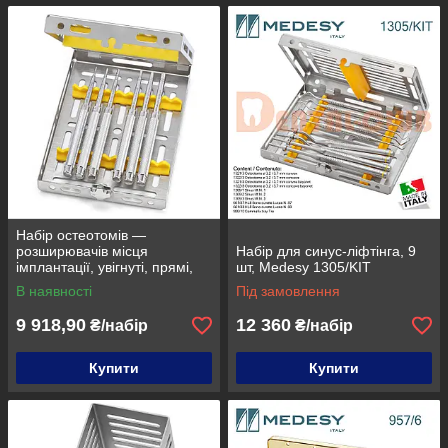
Набір остеотомів —
розширювачів місця
Набір для синус-ліфтінга, 9
імплантації, увігнуті, прямі,
шт, Medesy 1305/KIT
Medesy, 1300/KIT
В наявності
Під замовлення
9 918,90
12 360
₴/набір
₴/набір
Купити
Купити