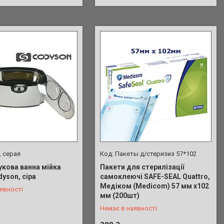
, серая
Пакеты д/стеризиз 57*102
укова ванна мійка
Пакети для стерилізації
yson, сіра
самоклеючі SAFE-SEAL Quattro,
Медіком (Medicom) 57 мм х102
явності
 902-01-17
+380 (98) 902-01-17
мм (200шт)
Немає в наявності