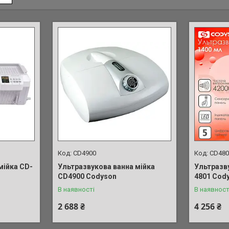
СD4900
СD480
мійка CD-
Ультразвукова ванна мійка
Ультразв
СD4900 Codyson
4801 Cod
В наявності
В наявност
2 688 ₴
4 256 ₴