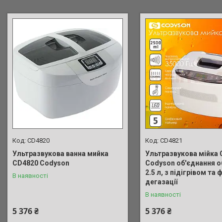
СD4820
СD4821
Ультразвукова ванна мийка
Ультразвукова мійка
СD4820 Codyson
Codyson об'єднання 
2.5 л, з підігрівом та
В наявності
дегазації
В наявності
5 376 ₴
5 376 ₴