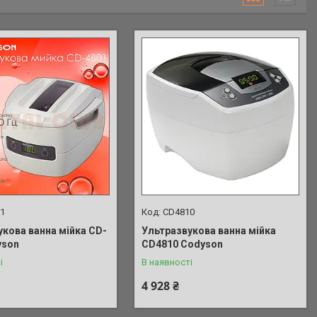
1
СD4810
укова ванна мійка СD-
Ультразвукова ванна мійка
yson
СD4810 Codyson
і
В наявності
4 928 ₴