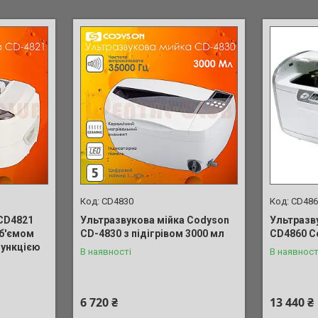
СD4830
СD486
 СD4821
Ультразвукова мійка Codyson
Ультразв
об'ємом
CD-4830 з підігрівом 3000 мл
СD4860 C
 функцією
В наявності
В наявност
6 720 ₴
13 440 ₴