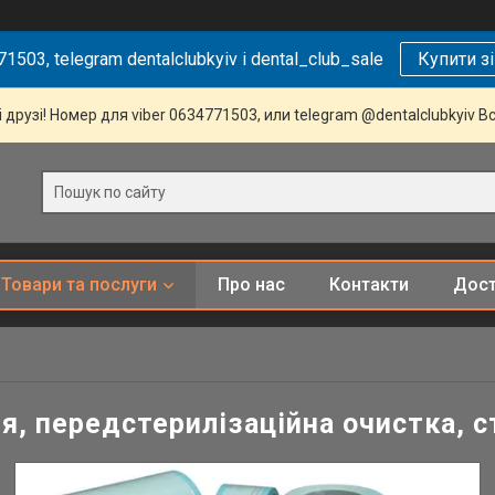
1503, telegram dentalclubkyiv і dental_club_sale
Купити з
 друзі! Номер для viber 0634771503, или telegram @dentalclubkyiv В
Товари та послуги
Про нас
Контакти
Дост
я, передстерилізаційна очистка, с