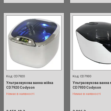
СD7920
СD7930
Ультразвукова ванна мійка
Ультразвукова ванна 
СD7920 Codyson
СD7930 Codyson
Немає в наявності
Немає в наявності
+380 (98) 902-01-17
+380 (98) 902-01-17