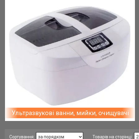
Ультразвукові ванни, мийки, очищувачі