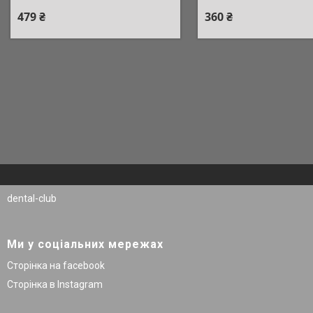
479 ₴
360 ₴
dental-club
Ми у соціальних мережах
Сторінка на facebook
Сторінка в Instagram