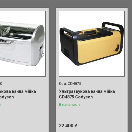
0
СD4875
укова ванна мійка
Ультразвукова ванна мійка
odyson
СD4875 Codyson
і
В наявності
22 400 ₴