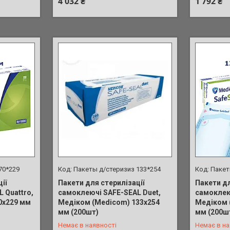
4 032 ₴
1 792 ₴
70*229
Пакеты д/стеризиз 133*254
Пакет
ії
Пакети для стерилізації
Пакети дл
 Quattro,
самоклеючі SAFE-SEAL Duet,
самоклею
0х229 мм
Медіком (Medicom) 133х254
Медіком 
+380 (98) 902-01-17
+380 (98)
мм (200шт)
мм (200ш
Немає в наявності
Немає в на