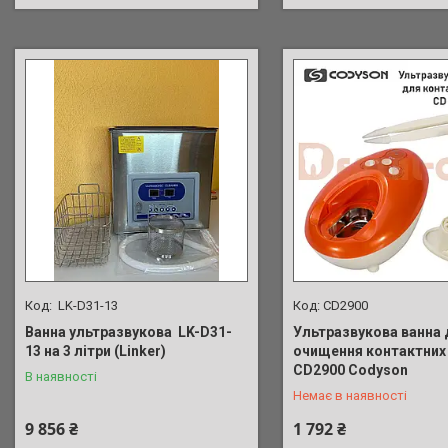
LK-D31-13
CD2900
Ванна ультразвукова LK-D31-
Ультразвукова ванна 
13 на 3 літри (Linker)
очищення контактних 
+380 (98) 902-01-17
CD2900 Codyson
В наявності
Немає в наявності
9 856 ₴
1 792 ₴