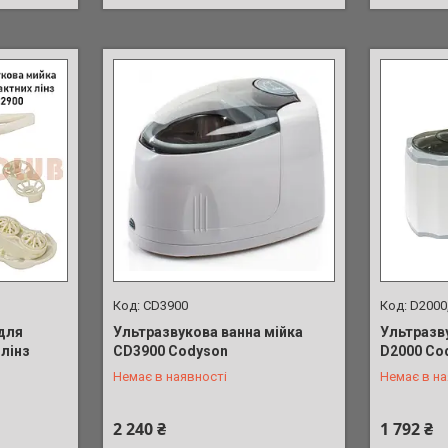
CD3900
D2000
для
Ультразвукова ванна мійка
Ультразв
лінз
CD3900 Codyson
D2000 Cod
+380 (98) 902-01-17
+380 (98)
Немає в наявності
Немає в на
2 240 ₴
1 792 ₴