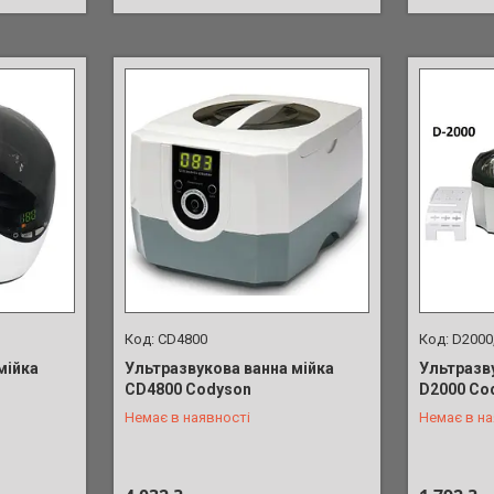
СD4800
D2000
мійка
Ультразвукова ванна мійка
Ультразв
СD4800 Codyson
D2000 Cod
Немає в наявності
Немає в на
+380 (98) 902-01-17
+380 (98)