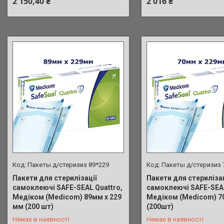
2 150,40 ₴
2 016 ₴
Пакеты д/стеризиз 89*229
Пакеты д/стеризиз 
Пакети для стерилізації
Пакети для стерилізац
самоклеючі SAFE-SEAL Quattro,
самоклеючі SAFE-SEAL
Медіком (Medicom) 89мм х 229
Медіком (Medicom) 7
+380 (98) 902-01-17
+380 (98) 902-01-17
мм (200 шт)
(200шт)
Немає в наявності
Немає в наявності