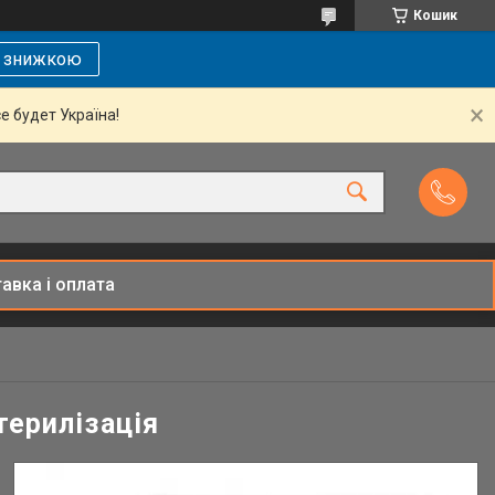
Кошик
і знижкою
се будет Україна!
авка і оплата
терилізація