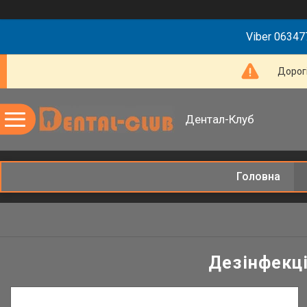
Viber 063477
Дорогі
Дентал-Клуб
Головна
Дезінфекці