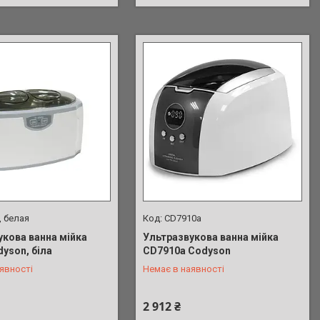
, белая
СD7910a
укова ванна мійка
Ультразвукова ванна мійка
yson, біла
СD7910a Codyson
 902-01-17
+380 (98) 902-01-17
явності
Немає в наявності
2 912 ₴