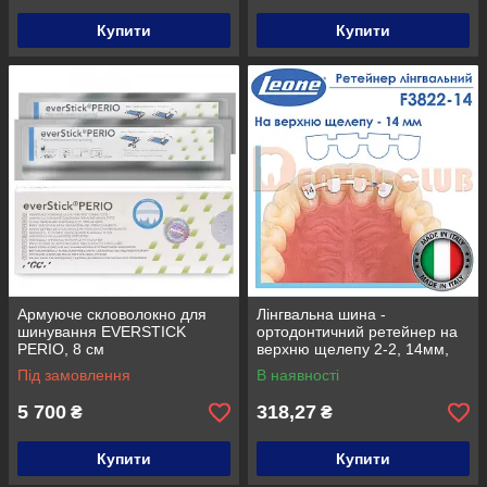
Купити
Купити
Армуюче скловолокно для
Лінгвальна шина -
шинування EVERSTICK
ортодонтичний ретейнер на
PERIO, 8 см
верхню щелепу 2-2, 14мм,
Leone (Леоне) F3822-14
Під замовлення
В наявності
5 700
318,27
₴
₴
Купити
Купити