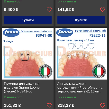
В наявності
В наявності
6 400
141,62
₴
₴
Купити
Купити
Пружина для закриття
Лінгвальна шина -
діастеми Spring Leone
ортодонтичний ретейнер на
(Леоне) F3941-00
верхню щелепу 2-2, 16мм,
Leone (Леоне) F3822-16
В наявності
В наявності
151,82
318,27
₴
₴