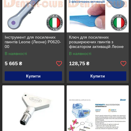
Інструмент для посилених
Ключ для посилених
гвинтів Leone (Леоне) Р0620-
розширюючих гвинтів з
00
фіксатором активацій Леоне
(SWIVEL KEY WITH
В наявності
В наявності
ACTIVATION TURN
COUNTER)
5 665
128,75
₴
₴
Купити
Купити