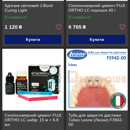
Адгезив світловий J-Bond
Склоіономерний цемент FUJI
Curing Light
ORTHO LC порошок 40 г
В наявності
В наявності
1 120
6 765
₴
₴
Купити
Купити
Склоіономерний цемент FUJI
Туба для закриття діастеми
ORTHO LC набір: 15 м + 6.8
Tubes Leone (Леоне) F3942-
мл
00