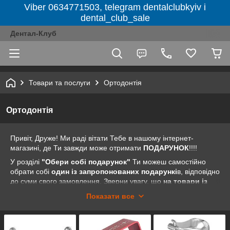
Viber 0634771503, telegram dentalclubkyiv і
dental_club_sale
Дентал-Клуб
Товари та послуги
Ортодонтія
Ортодонтія
Привіт, Друже! Ми раді вітати Тебе в нашому інтернет-
магазині, де Ти завжди може отримати
ПОДАРУНОК
!!!!
У розділі
"Обери собі подарунок"
Ти можеш самостійно
обрати собі
один із запропонованих подарункі
в, відповідно
до суми свого замовлення. Зверни увагу, що
на товари із
розділів "Акція тижня", "Акції від компанії" та
Показати все
не
"Розпродаж" пропозиція "Обери собі подарунок"
розповсюджується.
Як саме отримати подарунок? Все дуже просто. Заходь на