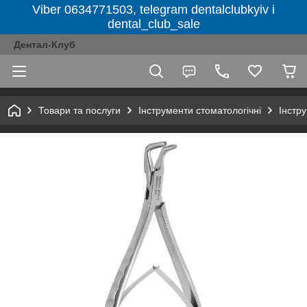
Viber 0634771503, telegram dentalclubkyiv і
dental_club_sale
Дентал-Клуб
Товари та послуги
Інструменти стоматологічні
Інстру