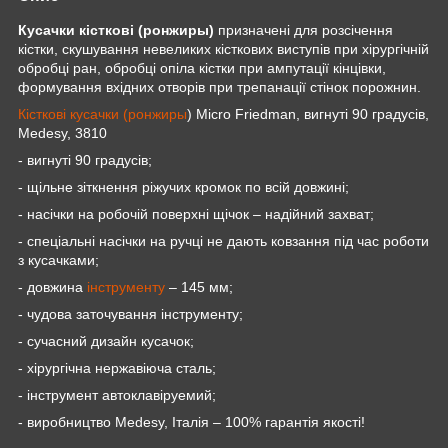
Кусачки
кісткові (
ронжиры
)
призначені для розсічення
кістки, скушування невеликих кісткових виступів при хірургічній
обробці ран, обробці опіла кістки при ампутації кінцівки,
формування вхідних отворів при трепанації стінок порожнин.
Кісткові кусачки (ронжиры
)
Micro Friedman
, вигнуті 90 градусів,
Medesy
, 3810
- вигнуті 90 градусів;
- щільне зіткнення ріжучих кромок по всій довжині;
- насічки на робочій поверхні щічок – надійний захват;
- спеціальні насічки на ручці не дають ковзання під час роботи
з кусачками;
- довжина
інструменту
– 145 мм;
- чудова заточування інструменту;
- сучасний дизайн кусачок;
- хірургічна нержавіюча сталь;
- інструмент автоклавіруемий;
- виробництво
Medesy
, Італія – 100% гарантія якості!