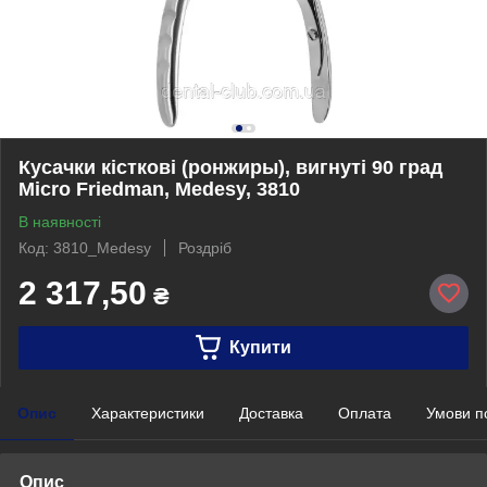
Кусачки кісткові (ронжиры), вигнуті 90 град
Micro Friedman, Medesy, 3810
В наявності
Код: 3810_Medesy
Роздріб
2 317,50
₴
Купити
Опис
Характеристики
Доставка
Оплата
Умови п
Опис