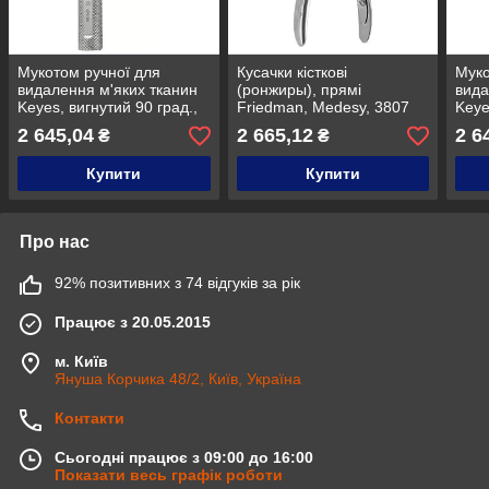
Мукотом ручної для
Кусачки кісткові
Муко
видалення м'яких тканин
(ронжиры), прямі
вида
Keyes, вигнутий 90 град.,
Friedman, Medesy, 3807
Keye
діаметр 5 мм, Medesy,
діам
2 645,04
2 665,12
2 6
₴
₴
1319/5С
131
Купити
Купити
Про нас
92% позитивних з 74 відгуків за рік
Працює з 20.05.2015
м. Київ
Януша Корчика 48/2, Київ, Україна
Контакти
Сьогодні працює з 09:00 до 16:00
Показати весь графік роботи