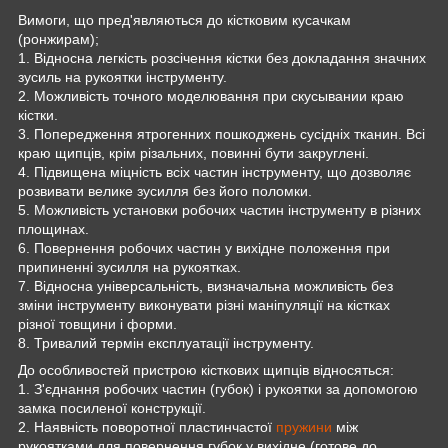
Вимоги, що пред'являються до кістковим
кусачкам
(
ронжирам
);
1. Відносна легкість розсічення кістки без докладання значних
зусиль на рукоятки інструменту.
2. Можливість точного моделювання при скусывании краю
кістки.
3. Попередження ятрогенних пошкоджень сусідніх тканин. Всі
краю щипців, крім різальних, повинні бути закруглені.
4. Підвищена міцність всіх частин інструменту, що дозволяє
розвивати велике зусилля без його поломки.
5. Можливість установки робочих частин інструменту в різних
площинах.
6. Повернення робочих частин у вихідне положення при
припиненні зусилля на рукоятках.
7. Відносна універсальність, визначальна можливість без
зміни інструменту виконувати різні маніпуляції на кістках
різної товщини і форми.
8. Тривалий термін експлуатації інструменту.
До особливостей пристрою кісткових щипців відносяться:
1. З'єднання робочих частин (губок) і рукоятки за допомогою
замка посиленої конструкції.
2. Наявність поворотної пластинчастої
пружини
між
рукоятками для повернення губок у вихідне (готове до