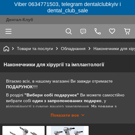
Viber 0634771503, telegram dentalclubkyiv і
dental_club_sale
Дентал-Клуб
Товари та послуги
Обладнання
Наконечники для хіру
Наконечники для хірургії та імплантології
Вітаємо всіх, в нашому магазині Ви завжди отримаєте
ПОДАРУНОК
!!!!
В розділі
"Вибери собі подарунок"
Ви можете самостійно
вибрати собі
один з запропонованих подарко
, у
відповідності з сумою вашого замовлення.
На товари з
розділів "Акція тижня", "Акції від компанії" і
Показати все
"Розпродаж" пропозиція "Вибери собі подарунок" не
поширюється.
Все дуже просто. Заходьте на наш сайт dental-club.com.ua .