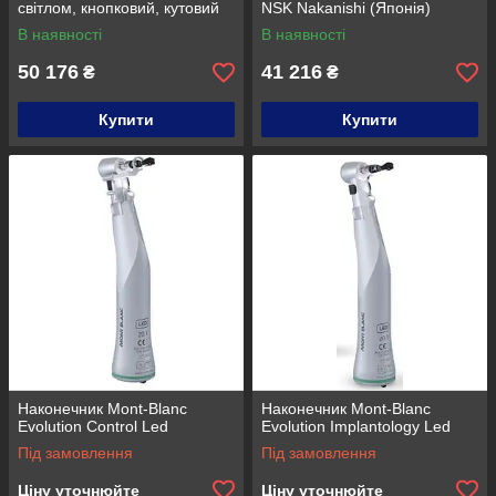
світлом, кнопковий, кутовий
NSK Nakanishi (Японія)
понижуючий 20:1
В наявності
В наявності
50 176
41 216
₴
₴
Купити
Купити
Наконечник Mont-Blanc
Наконечник Mont-Blanc
Evolution Control Led
Evolution Implantology Led
Під замовлення
Під замовлення
Ціну уточнюйте
Ціну уточнюйте