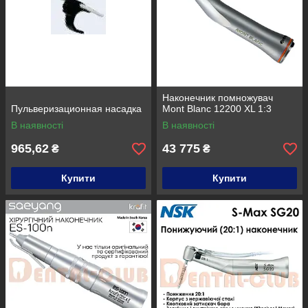
Наконечник помножувач
Пульверизационная насадка
Mont Blanc 12200 XL 1:3
В наявності
В наявності
965,62
43 775
₴
₴
Купити
Купити