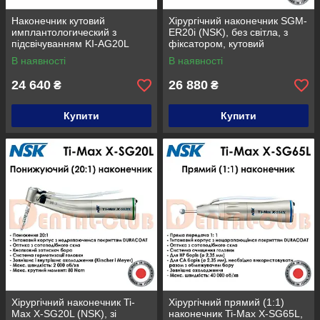
Наконечник кутовий
Хірургічний наконечник SGM-
имплантологический з
ER20i (NSK), без світла, з
підсвічуванням KI-AG20L
фіксатором, кутовий
(20:1) Saeyang Krafit
понижуючий
В наявності
В наявності
(Південна Корея)
24 640
26 880
₴
₴
Купити
Купити
Хірургічний наконечник Ti-
Хірургічний прямий (1:1)
Max X-SG20L (NSK), зі
наконечник Ti-Max X-SG65L,