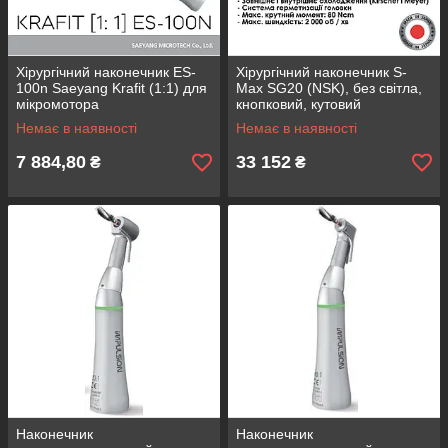
Хірургічний наконечник ES-
Хірургічний наконечник S-
100n Saeyang Krafit (1:1) для
Max SG20 (NSK), без світла,
мікромотора
кнопковий, кутовий
знижувальний 20:1
Немає в наявності
Немає в наявності
7 884,80
33 152
₴
₴
Наконечник
Наконечник