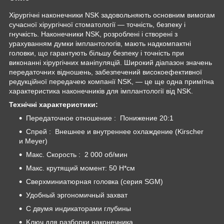
Хірургічні наконечники NSK задовольняють основним вимогам
сучасної хірургічної стоматології — точність, безпеку і
гнучкість. Наконечники NSK, розроблені і створені з
урахуванням думки імплантологів, мають надкомпактні
головки, що гарантують більшу безпеку і точність при
виконанні хірургічних маніпуляцій. Широкий діапазон значень
передаточних відношень, забезпечений високоефективної
редукційної передачею компанії NSK, — це ще одна примітна
характеристика наконечників для імплантології від NSK.
Технічні характеристики:
Передаточное отношение : Понижение 20:1
Спрей : Внешнее и внутреннее охлаждение (Kirscher
и Meyer)
Макс. Скорость : 2 000 об/мин
Макс. крутящий момент: 50 Н*см
Сверхминиатюрная головка (серия SGM)
Удобный эргономичный захват
С двумя индикаторами глубины
Kлюч для разборки наконечника