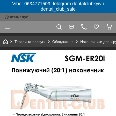
Viber 0634771503, telegram dentalclubkyiv і
dental_club_sale
Дентал-Клуб
Товари та послуги
Обладнання
Наконечники для хіру