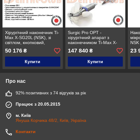
Хірургічний наконечник Ti-
Surgic Pro OPT -
Нак
Max X-SG20L (NSK), зі
хірургічний апарат з
мікр
світлом, кнопковий,
наконечником Ti-Max X-
NSK 
кутовий понижуючий 20:1
SG20L, з оптикою NSK
опти
50 176
147 840
23 
₴
₴
Nakanishi
1:1,
(Япо
Купити
Купити
Про нас
92% позитивних з 74 відгуків за рік
Працює з 20.05.2015
м. Київ
Януша Корчика 48/2, Київ, Україна
Контакти