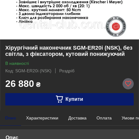
Хірургічний наконечник SGM-ER20i (NSK), без
світла, з фіксатором, кутовий понижуючий
В наявності
Код: SGM-ER20i (NSK)
Роздріб
26 880
₴
Купити
Опис
Характеристики
Доставка
Оплата
Умови п
Опис