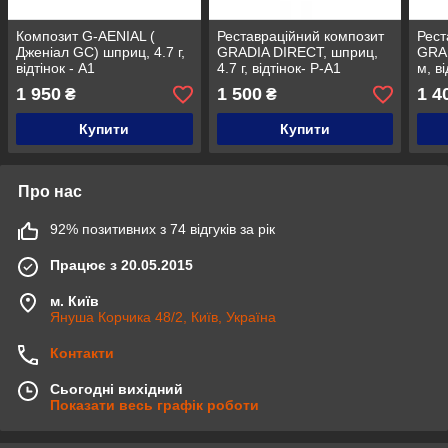
Композит G-AENIAL (
Реставраційний композит
Рест
Дженіал GC) шприц, 4.7 г,
GRADIA DIRECT, шприц,
GRAD
відтінок - A1
4.7 г, відтінок- P-A1
м, ві
1 950
1 500
1 4
₴
₴
Купити
Купити
Про нас
92% позитивних з 74 відгуків за рік
Працює з 20.05.2015
м. Київ
Януша Корчика 48/2, Київ, Україна
Контакти
Сьогодні вихідний
Показати весь графік роботи