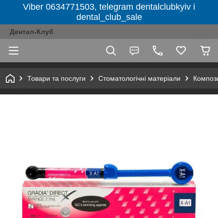
Viber 0634771503, telegram dentalclubkyiv і
dental_club_sale
Дентал-Клуб
Товари та послуги
Стоматологічні матеріали
Компози