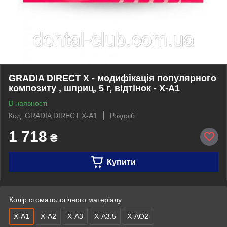
GRADIA DIRECT X - модифікація популярного
композиту , шприц, 5 г, відтінок - X-A1
В наявності
Код: GRADIA DIRECT X-A1
Роздріб
1 718
₴
Купити
Колір стоматологічного матеріалу
X-A1
X-A2
X-A3
X-A3.5
X-AO2