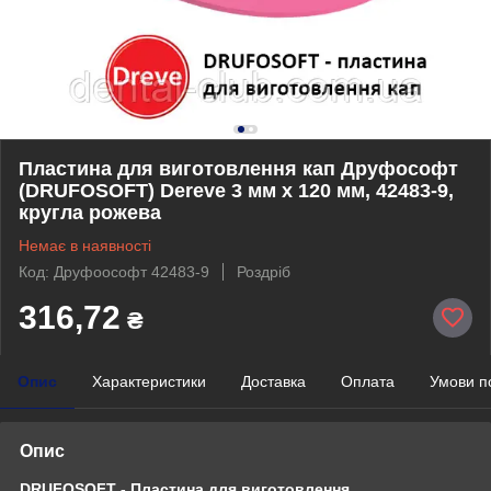
Пластина для виготовлення кап Друфософт
(DRUFOSOFT) Dereve 3 мм х 120 мм, 42483-9,
кругла рожева
Немає в наявності
Код: Друфоософт 42483-9
Роздріб
316,72
₴
Опис
Характеристики
Доставка
Оплата
Умови п
Опис
DRUFOSOFT - Пластина для виготовлення