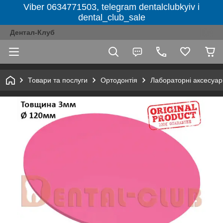
Viber 0634771503, telegram dentalclubkyiv і
dental_club_sale
Дентал-Клуб
Товари та послуги
Ортодонтія
Лабораторні аксесуар