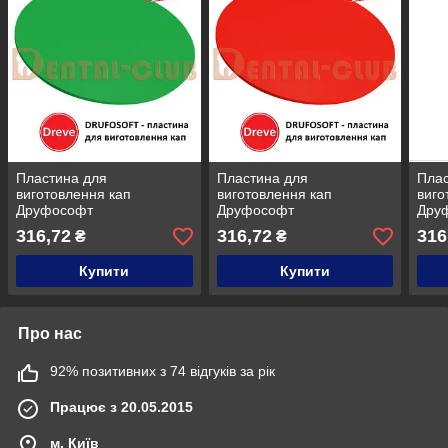
Пластина для
Пластина для
Плас
виготовлення кап
виготовлення кап
виго
Друфософт
Друфософт
Дру
(DRUFOSOFT) Dereve 3
(DRUFOSOFT) Dereve 3
(DR
316,72
316,72
316
₴
₴
мм х 120 мм, 42483-22,
мм х 120 мм, 42483-17,
мм х
кругла зелена
кругла червона
круг
Купити
Купити
Про нас
92% позитивних з 74 відгуків за рік
Працює з 20.05.2015
м. Київ