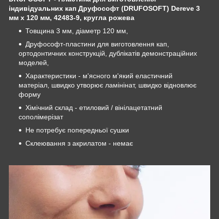
індивідуальних кап Друфософт (DRUFOSOFT) Dereve 3
мм х 120 мм, 42483-9, кругла рожева
Товщина 3 мм, діаметр 120 мм,
Друфософт-пластини для виготовлення кап,
ортодонтичних конструкцій, дублікатів демонстраційних
моделей,
Характеристики - м'ясного м'який еластичний
матеріал, швидко утворює ламінінат, швидко відновлює
форму
Хімічний склад - етиловий / вінілацетатний
сополімерізат
Не потребує попередньої сушки
Склеювання з акрилатом - немає