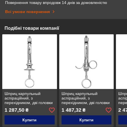
Повернення товару впродовж 14 днів за домовленістю
Всі умови повернення
Подібні товари компанії
Шприц карпульный
Шприц карпульный
Шпр
аспіраційний, з
аспіраційний, з
аспі
перехідником, дві головки
перехідником, дві головки
пере
1,8 ml EU/AM, Medesy
1,8 ml EU/AM, Medesy
1,8 
1 287,50
1 487,32
2 4
₴
₴
4956
4961
стал
Купити
Купити