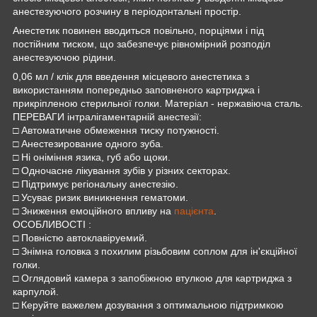
анестезуючого розчину в періодонтальні простір.
Анестетик повинен вводиться повільно, порціями і під
постійним тиском, що забезпечує рівномірний розподіл
анестезуючою рідини.
0,06 мл / клік для введення місцевого анестетика з
використанням попередньо заповненого картриджа і
прикріпленою стерильної голки. Матеріал - нержавіюча сталь.
ПЕРЕВАГИ інтралігаментарній анестезії:
□ Автоматичне обмеження тиску потужності.
□ Анестезирование одного зуба.
□ Ні оніміння язика, губ або щоки.
□ Одночасне лікування зубів у різних секторах.
□ Підтримує регіональну анестезію.
□ Усуває ризик виникнення гематоми.
□ Зниження емоційного впливу на
пацієнта
.
ОСОБЛИВОСТІ :
□ Повністю автоклавіруемий.
□ Знімна головка з похилим різьбовим соплом для ін'єкційної
голки.
□ Оглядовий камера з запобіжною втулкою для картриджа з
карпулой.
□ Керуйте важелем дозування з оптимальною підтримкою