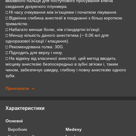
вказівного пальця для поступового просування ключа
скидання дозуючого плунжера.
□ Ні часу очікування між ін'єкціями і початком лікування.
□ Відмінна глибина анестезії в поєднанні з більш короткою
тривалістю.
□ Набагато менше болю, ніж стандартні ін'єкції.
□ Меншу кількість даного анестетика (~ 0,06 мл для
одноразової ін'єкції / клацання).
□ Рекомендована голка: 30G.
□ Підходить для верху і низу.
□ На відміну від класичної анестезії, цей метод вводить
місцеву анестезію безпосередньо в зубні зв'язки і, таким
чином, забезпечує швидку, глибоку і повну анестезію одного
зуба.
Приховати
Характеристики
Основні
Виробник
Medesy