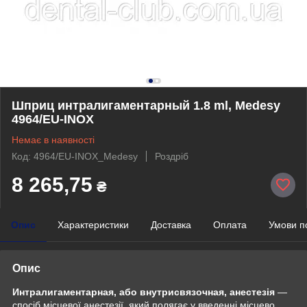
Шприц интралигаментарный 1.8 ml, Medesy
4964/EU-INOX
Немає в наявності
Код: 4964/EU-INOX_Medesy
Роздріб
8 265,75
₴
Опис
Характеристики
Доставка
Оплата
Умови п
Опис
Интралигаментарная, або внутрисвязочная, анестезія
―
спосіб місцевої анестезії, який полягає у введенні місцево