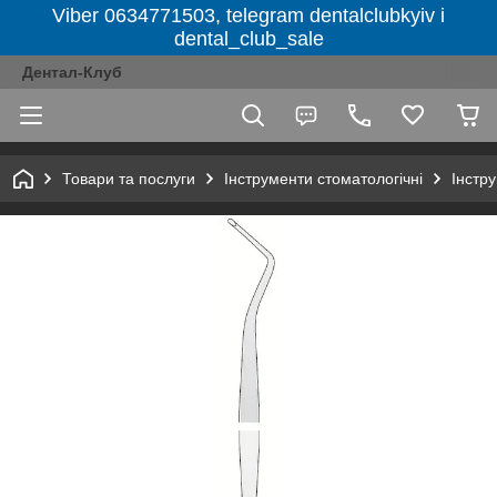
Viber 0634771503, telegram dentalclubkyiv і
dental_club_sale
Дентал-Клуб
Товари та послуги
Інструменти стоматологічні
Інстру