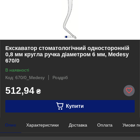
Екскаватор стоматологічний односторонній
0,8 мм кругла ручка діаметром 6 мм, Medesy
670/0
В наявності
Код: 670/0_Medesy
Роздріб
512,94
₴
Купити
Опис
Характеристики
Доставка
Оплата
Умови п