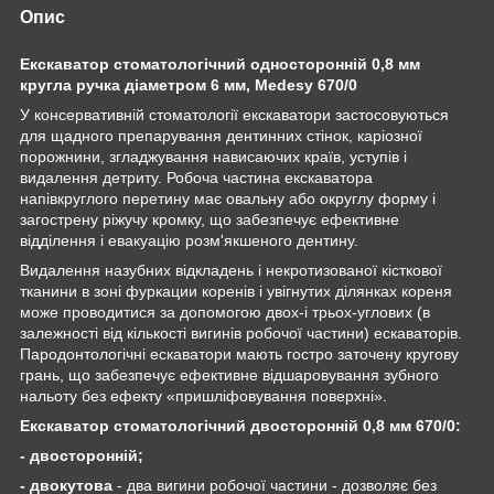
Опис
Екскаватор стоматологічний односторонній 0,8 мм
кругла ручка діаметром 6 мм, Medesy 670/0
У консервативній стоматології екскаватори застосовуються
для щадного препарування дентинних стінок, каріозної
порожнини, згладжування нависаючих країв, уступів і
видалення детриту. Робоча частина екскаватора
напівкруглого перетину має овальну або округлу форму і
загострену ріжучу кромку, що забезпечує ефективне
відділення і евакуацію розм'якшеного дентину.
Видалення назубних відкладень і некротизованої кісткової
тканини в зоні фуркации коренів і увігнутих ділянках кореня
може проводитися за допомогою двох-і трьох-углових (в
залежності від кількості вигинів робочої частини) ескаваторів.
Пародонтологічні ескаватори мають гостро заточену кругову
грань, що забезпечує ефективне відшаровування зубного
нальоту без ефекту «пришліфовування поверхні».
Екскаватор стоматологічний двосторонній 0,8 мм 670/0:
- двосторонній;
- двокутова
- два вигини робочої частини - дозволяє без