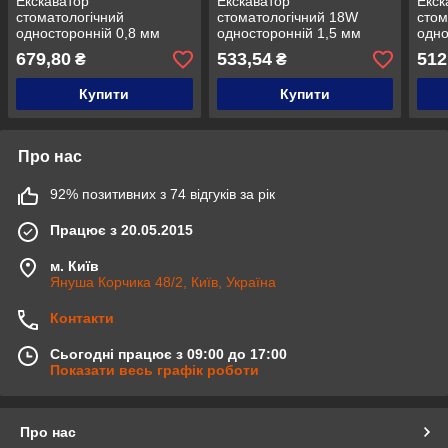
Екскаватор
Екскаватор
Екск
стоматологічний
стоматологічний 18W
стом
односторонній 0,8 мм
односторонній 1,5 мм
одно
кругла ручка діаметром 8
кругла ручка діаметром 6
круг
679,80
533,54
512
₴
₴
мм, Medesy 670/0.HL8
мм, Medesy 663/18
мм, 
Купити
Купити
Про нас
92% позитивних з 74 відгуків за рік
Працює з 20.05.2015
м. Київ
Януша Корчика 48/2, Київ, Україна
Контакти
Сьогодні працює з 09:00 до 17:00
Показати весь графік роботи
Про нас