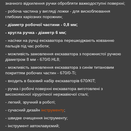
значного відхилення ручки обробляти важкодоступні поверхні;
- робоча частина у вигляді ложки - для вискоблювання
глибоких каріозних порожнин;
- діаметр робочої частини - 0,8 мм;
- кругла ручка - діаметр 6 мм;
- насічки на ручці екскаватора перешкоджають ковзанню
пальців під час роботи;
- можливість замовлення екскаватора з порожнистої ручкою
діаметром 8 мм - 670/0.HL8;
- можливість замовлення екскаватора з синім титановим
покриттям робочих частин - 670/0-Ti;
- входить в базовий набір екскаваторів 670/KIT;
- ручка і робочі поверхні екскаватора виготовлені з
високоякісної хірургічної нержавіючої сталі;
- легкий, зручний в роботі;
- сучасний дизайн
інструменту
;
- швидке очищення інструменту;
- інструмент автоклавуємий;