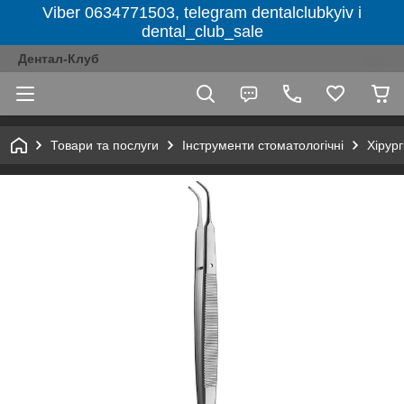
Viber 0634771503, telegram dentalclubkyiv і
dental_club_sale
Дентал-Клуб
Товари та послуги
Інструменти стоматологічні
Хірург