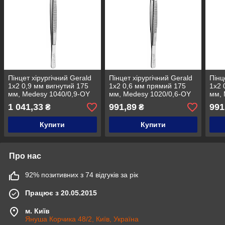
Пінцет хірургічний Gerald
Пінцет хірургічний Gerald
Пінц
1x2 0,9 мм вигнутий 175
1x2 0,6 мм прямий 175
1x2 
мм, Medesy 1040/0,9-OY
мм, Medesy 1020/0,6-OY
мм, 
1 041,33
991,89
991
₴
₴
Купити
Купити
Про нас
92% позитивних з 74 відгуків за рік
Працює з 20.05.2015
м. Київ
Януша Корчика 48/2, Київ, Україна