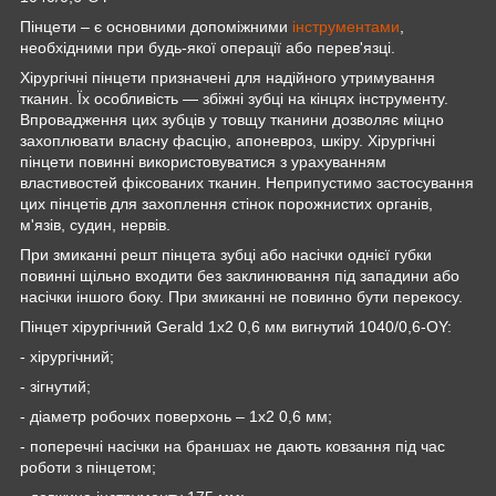
Пінцети – є основними допоміжними
інструментами
,
необхідними при будь-якої операції або перев'язці.
Хірургічні пінцети призначені для надійного утримування
тканин. Їх особливість — збіжні зубці на кінцях інструменту.
Впровадження цих зубців у товщу тканини дозволяє міцно
захоплювати власну фасцію,
апоневроз, шкіру. Хірургічні
пінцети повинні використовуватися з урахуванням
властивостей фіксованих тканин. Неприпустимо застосування
цих пінцетів для захоплення стінок порожнистих органів,
м'язів, судин, нервів
.
При змиканні решт пінцета зубці або насічки однієї губки
повинні щільно входити без заклинювання під западини або
насічки іншого боку. При змиканні не повинно бути перекосу.
Пінцет хірургічний Gerald 1x2 0,6 мм вигнутий 1040/0,6-OY:
- хірургічний;
- зігнутий;
- діаметр робочих поверхонь – 1х2 0,6 мм;
- поперечні насічки на браншах не дають ковзання під час
роботи з пінцетом;