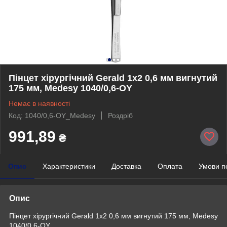
Пінцет хірургічний Gerald 1x2 0,6 мм вигнутий
175 мм, Medesy 1040/0,6-OY
Немає в наявності
Код: 1040/0,6-OY_Medesy
Роздріб
991,89
₴
Опис
Характеристики
Доставка
Оплата
Умови п
Опис
Пінцет хірургічний Gerald 1x2 0,6 мм вигнутий 175 мм, Medesy
1040/0,6-OY