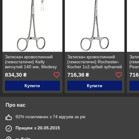
Затискач кровоспинний
Затискач кровоспинний
Зати
(гемостатичні) Kelly
(гемостатичні) Rochester-
(гем
вигнутий 140 мм, Medesy
Kocher 1х2-зубий зубчатий
Pean
1524
прямий 140 мм, Medesy
Med
834,30
716,36
716
₴
₴
1528
Купити
Купити
Про нас
92% позитивних з 74 відгуків за рік
Працює з 20.05.2015