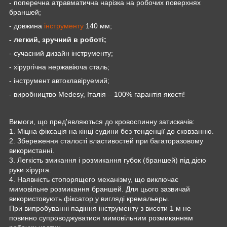
- поперечна атравматична нарізка на робочих поверхнях
браншей;
- довжина
інструменту
140 мм;
- легкий, зручний в роботі;
- сучасний дизайн інструменту;
- хірургічна нержавіюча сталь;
- інструмент автоклавіруемий;
- виробництво
Medesy
, Італія – 100% гарантія якості!
Вимоги, що пред'являються до кровоспинну затискачів:
1. Міцна фіксація на кінці судини без тенденції до сковзанню.
2. Збереження сталості властивостей при багаторазовому
використанні.
3. Легкість змикання і розмикання губок (браншей) під дією
руки хірурга.
4. Наявність стопорящего механізму, що виключає
мимовільне розмикання браншей. Для цього зазвичай
використовують фіксатор у вигляді кремальеры.
При випробуванні падіння інструменту з висоти 1 м не
повинно супроводжуватися мимовільним розмиканням