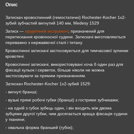
Опис
Затискач кровоспинний (гемостатичні) Rochester-Kocher 1х2-
зубий зубчастий вигнутий 140 мм, Medesy 1529
Затиск
—
хірургічний інструмент
, призначений для
перетискання
кровоносної судини.
Затискачі виготовляються
переважно з
нержавіючої сталі
і титану.
Кровоспинні затискачі застосовуються для тимчасової зупинки
кровотечі.
Кровоспинні затискачі, використовувані хоча б один раз для
фіксації кульок і серветок, більше ніколи не можна
застосовувати за прямим призначенням.
Затискач
Rochester-Kocher 1х2-зубий
1529
:
- вигнуті бранші;
- вузькі прямі робочі губки (бранші) з гострими зубчиками;
- на одній з губок зубець один, і він входить між двома
зубцями другої губки, чим досягається краща фіксація судини
у тканини;
- овальна форма браншей (губок);