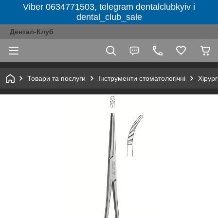
Viber 0634771503, telegram dentalclubkyiv і
dental_club_sale
Дентал-Клуб
Товари та послуги
Інструменти стоматологічні
Хірург