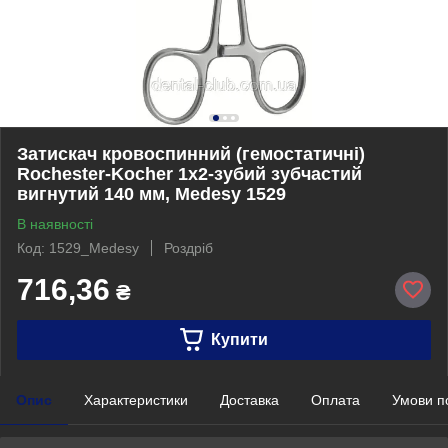
Затискач кровоспинний (гемостатичні)
Rochester-Kocher 1х2-зубий зубчастий
вигнутий 140 мм, Medesy 1529
В наявності
Код: 1529_Medesy
Роздріб
716,36
₴
Купити
Опис
Характеристики
Доставка
Оплата
Умови п