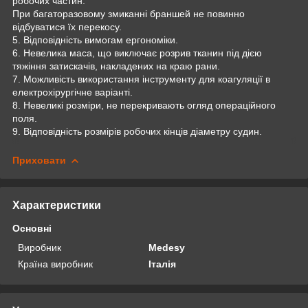
робочих частин.
При багаторазовому змиканні браншей не повинно
відбуватися їх перекосу.
5. Відповідність вимогам ергономіки.
6. Невелика маса, що виключає розрив тканин під дією
тяжіння затискачів, накладених на краю рани.
7. Можливість використання інструменту для коагуляції в
електрохірургічне варіанті.
8. Невеликі розміри, не перекривають огляд операційного
поля.
9. Відповідність розмірів робочих кінців діаметру судин.
Приховати
Характеристики
Основні
Виробник
Medesy
Країна виробник
Італія