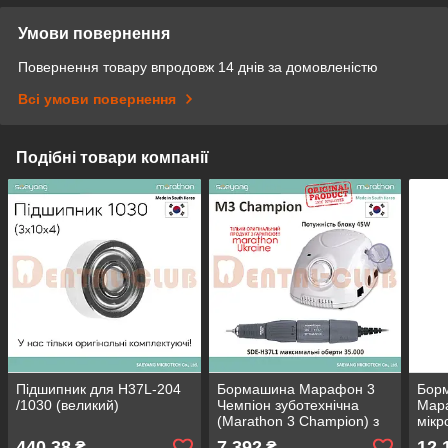
Умови повернення
Повернення товару впродовж 14 днів за домовленістю
Всі умови повернення
Подібні товари компанії
Підшипник для H37L-204
Бормашина Марафон 3
Борм
/1030 (великий)
Чемпіон зуботехнічна
Мар
(Marathon 3 Champion) з
мік
мікромотором H37L1
(М45
440,38
7 392
12 
₴
₴