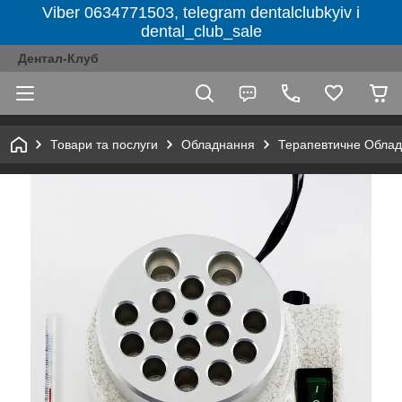
Viber 0634771503, telegram dentalclubkyiv і
dental_club_sale
Дентал-Клуб
Товари та послуги
Обладнання
Терапевтичне Обла