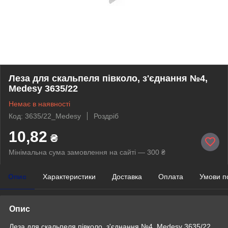
Леза для скальпеля півколо, з'єднання №4,
Medesy 3635/22
Немає в наявності
Код: 3635/22_Medesy
Роздріб
10,82
₴
Мінімальна сума замовлення на сайті — 300 ₴
Опис
Характеристики
Доставка
Оплата
Умови п
Опис
Леза для скальпеля
півколо, з'єднання
№4, Medesy
3635/22