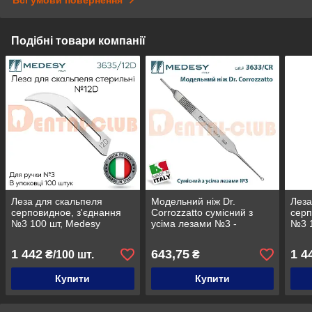
Подібні товари компанії
Леза для скальпеля
Модельний ніж Dr.
Леза
серповидное, з'єднання
Corrozzatto сумісний з
серп
№3 100 шт, Medesy
усіма лезами №3 -
№3 1
3635/12D
Medesy (
3635
3633/CR Ручка для скальпеля для
1 442
643,75
1 4
₴/100 шт.
₴
)
Купити
Купити