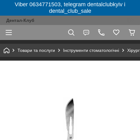
Viber 0634771503, telegram dentalclubkyiv і
dental_club_sale
Дентал-Клуб
Товари та послуги
Інструменти стоматологічні
Хірург