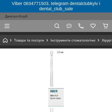
Viber 0634771503, telegram dentalclubkyiv і
dental_club_sale
Дентал-Клуб
Товари та послуги
Інструменти стоматологічні
Хірург