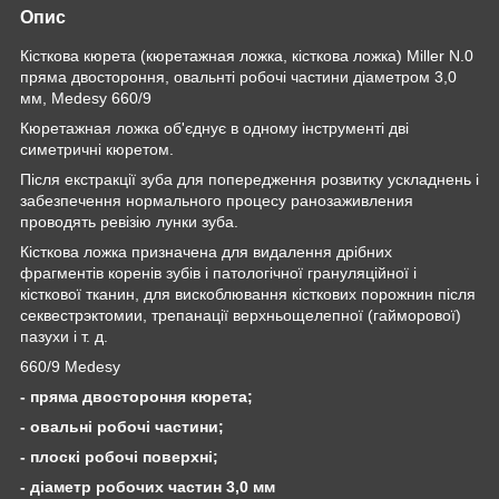
Опис
Кісткова кюрета (кюретажная ложка, кісткова ложка)
Miller
N
.0
пряма
двостороння,
овальн
ті робочі частини діаметром 3,0
мм,
Medesy
660/9
Кюретажная ложка об'єднує в одному інструменті дві
симетричні кюретом.
Після екстракції зуба для попередження розвитку ускладнень і
забезпечення нормального процесу ранозаживления
проводять ревізію лунки зуба.
Кісткова ложка призначена для видалення дрібних
фрагментів коренів зубів і патологічної грануляційної і
кісткової тканин, для вискоблювання кісткових порожнин після
секвестрэктомии, трепанації верхньощелепної (гайморової)
пазухи і т. д.
660/9
Medesy
- пряма двостороння кюрета;
- овальні робочі частини;
- плоскі робочі поверхні;
- діаметр робочих частин 3,0 мм