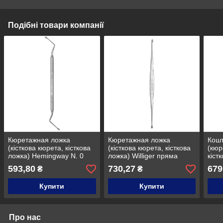
Подібні товари компанії
Кюретажная ложка
Кюретажная ложка
Кошт
(кісткова кюрета, кісткова
(кісткова кюрета, кісткова
(кюр
ложка) Hemingway N. 0
ложка) Williger пряма
кіст
вигнута двостороння,
двостороння, Medesy
прям
593,80
730,27
679
₴
₴
Medesy 660/0
658/2
Mede
Купити
Купити
Про нас