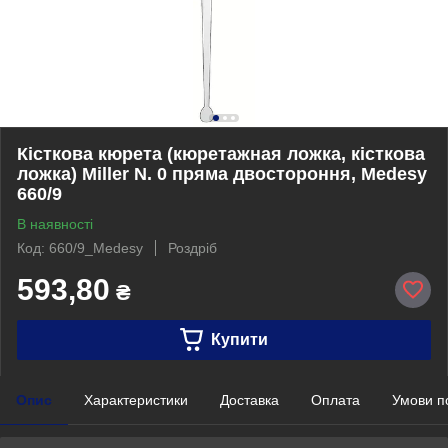
Кісткова кюрета (кюретажная ложка, кісткова
ложка) Miller N. 0 пряма двостороння, Medesy
660/9
В наявності
Код: 660/9_Medesy
Роздріб
593,80
₴
Купити
Опис
Характеристики
Доставка
Оплата
Умови п