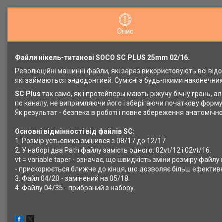
Опис
Файли нікель-титанові SOCO SC PLUS 25mm 02/16.
Революційні машинні файли, які зараз використовують всі від
які займаються эндодонтией. Сумісні з будь-якими наконечник
SC Plus
так само, як і протейперы мають ріжучу бічну грань, ал
по каналу, не випрямляючи його і зберігаючи початкову форму
Як результат - безпека в роботі і повне збереження анатомічн
Основні відмінності від файлів SC:
1. Розмір устьевика змінився з 08/17 до 12/17
2. У наборі два Path файлу замість одного: 02vt/12 і 02vt/16.
vt = variable taper - означає, що швидкість зміни розміру файлу 
- прискорюється ближче до кінця, що дозволяє більш ефектив
3. Файл 04/20 - замінений на 05/18.
4. Файлу 04/35 - прибраний з набору.