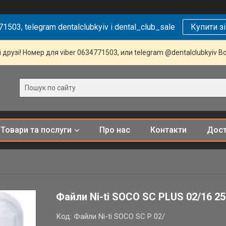
1503, telegram dentalclubkyiv і dental_club_sale
Купити з
 друзі! Номер для viber 0634771503, или telegram @dentalclubkyiv В
Товари та послуги
Про нас
Контакти
Дост
Файли Ni-ti SOCO SC PLUS 02/16 2
Код:
Файли Ni-ti SOCO SC P 02/