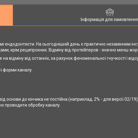
Інформація для замовленн
омі ендодонтисти. На сьогоднішній день є практично незамінним ін
ами, крім реципрокних. Відміну від протейперов - значно менш жорс
е на відміну від останніх, за рахунок феноменальної гнучкості і від
.
ої форми каналу.
від основи до кінчика не постійна (наприклад, 2% - для версії 02/19),
но проводити обробку каналу.