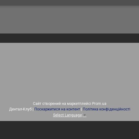
Сайт створений на маркетплейсі
Prom.ua
Дентал-Клуб |
Поскаржитися на контент
|
Політика конфіденційності
Select Language
▼