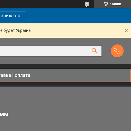
Кошик
і знижкою
се будет Україна!
авка і оплата
5мм