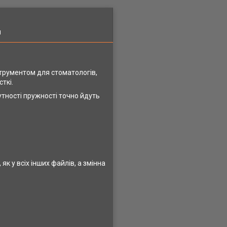
я
струментом для стоматологів,
ткі.
сутності пружності точно йдуть
 як у всіх інших файлів, а змінна