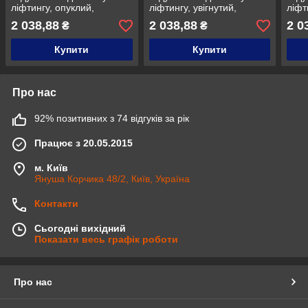
ліфтингу, опуклий,
ліфтингу, увігнутий,
ліфт
вигнутий, діаметр 3,2 мм,
вигнутий, діаметр 3,2 мм,
прям
2 038,88
2 038,88
2 0
₴
₴
Medesy 1321/7
Medesy 1322/7
Mede
Купити
Купити
Про нас
92% позитивних з 74 відгуків за рік
Працює з 20.05.2015
м. Київ
Януша Корчика 48/2, Київ, Україна
Контакти
Сьогодні вихідний
Показати весь графік роботи
Про нас