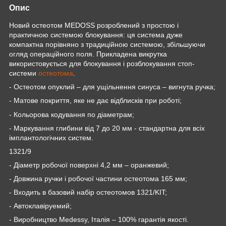
Опис
Новий остеотом MEDOSS розроблений з простою і
практичною системою блокування: ця система дуже
компактна порівняно з традиційною системою, збільшуючи
огляд операційного поля. Прикладена викрутка
використовується для блокування і розблокування стоп-
системи
остеотома
.
- Остеотом опуклий – для ущільнення синуса – вигнута ручка;
- Матове покриття, яке не дає відблисків при роботі;
- Кольорова кодування по діаметрам;
- Маркування глибини від 7 до 20 мм - стандартна для всіх
імплантологічних систем.
1321/9
- Діаметр робочої поверхні 4,2 мм – оранжевий;
- Довжина ручки і робочої частини остеотома 165 мм;
- Входить в базовий набір остеотомов 1321/
KIT
;
- Автоклавіруемий;
- Виробництво
Medessy
, Італія – 100% гарантія якості.