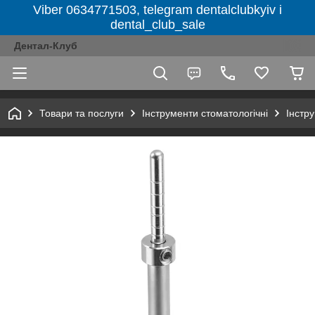
Viber 0634771503, telegram dentalclubkyiv і
dental_club_sale
Дентал-Клуб
Товари та послуги
Інструменти стоматологічні
Інстру