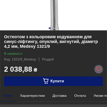
Остеотом з кольоровим кодуванням для
синус-ліфтингу, опуклий, вигнутий, діаметр
4,2 мм, Medesy 1321/9
В наявності
Код: 1321/9_Medesy
Роздріб
2 038,88
₴
Купити
Опис
Характеристики
Доставка
Оплата
Умови п