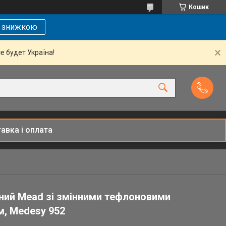
Кошик
і знижкою
се будет Україна!
авка і оплата
чний Mead зі змінними тефлоновими
м, Medesy 952