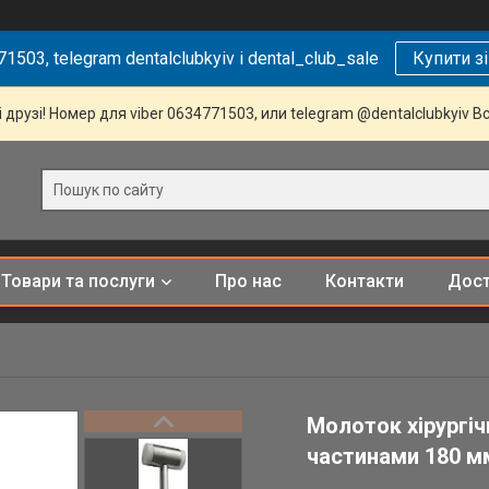
1503, telegram dentalclubkyiv і dental_club_sale
Купити з
 друзі! Номер для viber 0634771503, или telegram @dentalclubkyiv В
Товари та послуги
Про нас
Контакти
Дост
Молоток хірургі
частинами 180 м