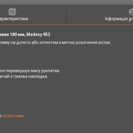
арактеристики
Інформація д
нами 180 мм,
Medesy
952
иву на долото або остеотом з метою розсічення кістки.
чно перевершує масу рукоятки.
вичай є гумова накладка.
бо
остеотома
.