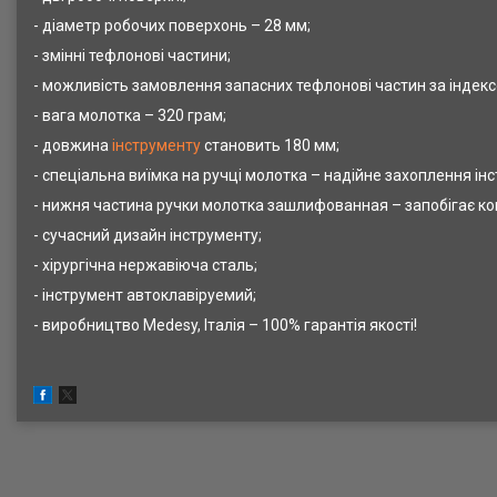
- діаметр робочих поверхонь – 28 мм;
- змінні тефлонові частини;
- можливість замовлення запасних тефлонові частин за індек
- вага молотка – 320 грам;
- довжина
інструменту
становить 180 мм;
- спеціальна виїмка на ручці молотка – надійне захоплення ін
- нижня частина ручки молотка зашлифованная – запобігає ко
- сучасний дизайн інструменту;
- хірургічна нержавіюча сталь;
- інструмент автоклавіруемий;
- виробництво
Medesy
, Італія – 100% гарантія якості!