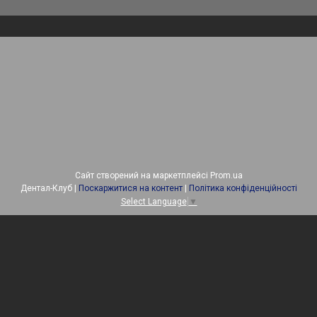
Сайт створений на маркетплейсі
Prom.ua
Дентал-Клуб |
Поскаржитися на контент
|
Політика конфіденційності
Select Language
▼