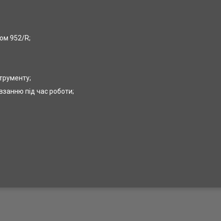
сом 952/
R
;
струменту;
взанню під час роботи;