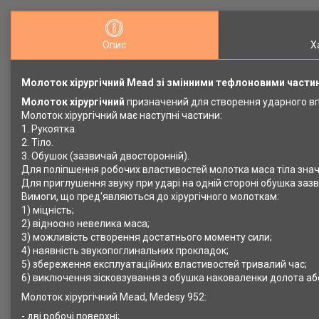
Опис
Х
Молоток хірургічний
Mead
зі змінними тефлоновими части
Молоток хірургічний
призначений для створення ударного впл
Молоток хірургічний має наступні частини:
1. Рукоятка.
2. Тіло.
3. Обушок (зазвичай двосторонній).
Для поліпшення робочих властивостей молотка маса тіла зна
Для приглушення звуку при ударі на одній стороні обушка заз
Вимоги, що пред'являються до хірургічного молоткам:
1) міцність;
2) відносно невелика маса;
3) можливість створення достатнього моменту сили;
4) наявність звукопоглинальних прокладок;
5) збереження експлуатаційних властивостей тривалий час;
6) виключення зісковзування з обушка наковаленки долота а
Молоток хірургічний
Mead
,
Medesy
952:
- дві робочі поверхні;