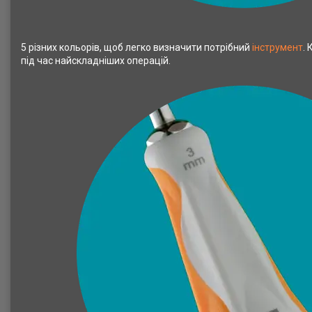
5 різних кольорів, щоб легко визначити потрібний
інструмент
.
під час найскладніших операцій.