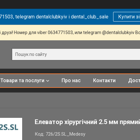
1503, telegram dentalclubkyiv і dental_club_sale
Купити з
 друзі! Номер для viber 0634771503, или telegram @dentalclubkyiv В
Товари та послуги
Про нас
Контакти
Дост
Елеватор хірургічний 2.5 мм прями
Код:
726/2S.SL_Medesy