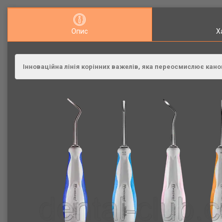
Опис
Х
Інноваційна лінія корінних важелів, яка переосмислює кано