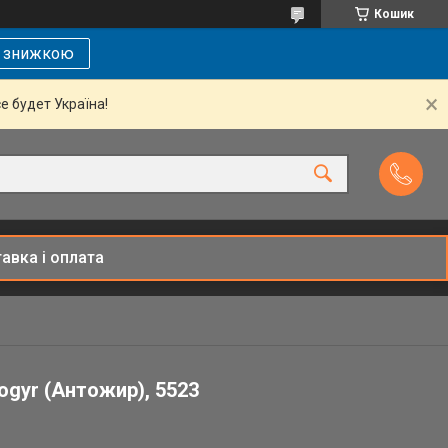
Кошик
і знижкою
се будет Україна!
авка і оплата
ogyr (Антожир), 5523