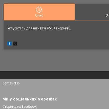
Опис
Х
Углубитель для штифтів RVS4 (чорний).
dental-club
Ми у соціальних мережах
Сторінка на facebook