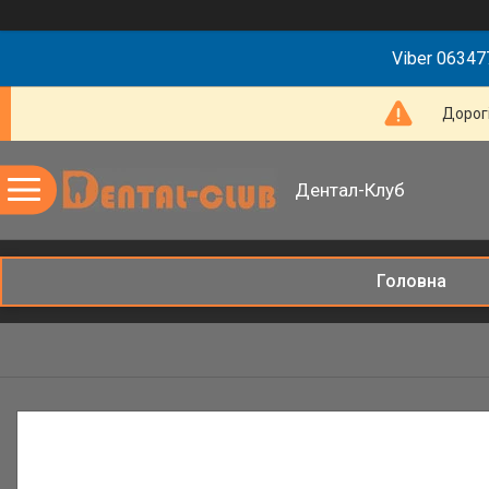
Viber 063477
Дорогі
Дентал-Клуб
Головна