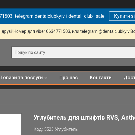
1503, telegram dentalclubkyiv і dental_club_sale
Купити з
 друзі! Номер для viber 0634771503, или telegram @dentalclubkyiv В
Товари та послуги
Про нас
Контакти
Дост
Углубитель для штифтів RVS, Anth
Код:
5523 Углубитель