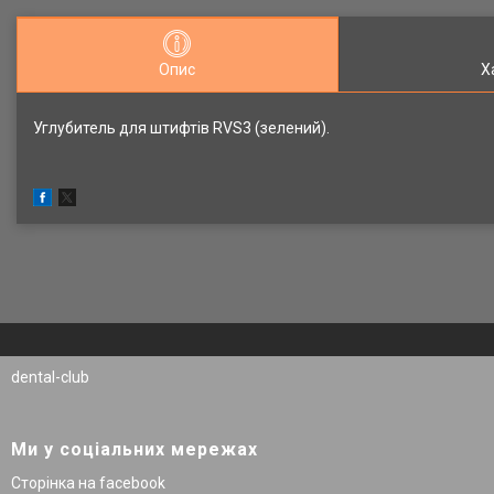
Опис
Х
Углубитель для штифтів RVS3 (зелений).
dental-club
Ми у соціальних мережах
Сторінка на facebook