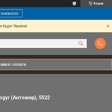
Кошик
і знижкою
се будет Україна!
авка і оплата
ogyr (Антожир), 5522