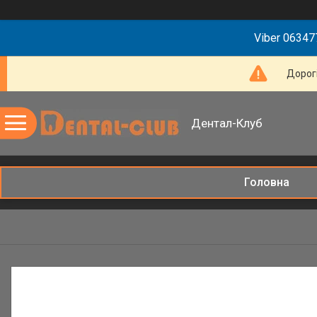
Viber 063477
Дорогі
Дентал-Клуб
Головна