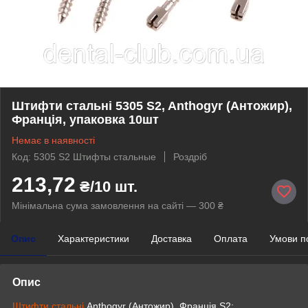
Штифти стальні 5305 S2, Anthogyr (Антожир),
Франція, упаковка 10шт
Немає в наявності
Код: 5305 S2 Штифты стальные
Роздріб
213,72
₴/10 шт.
Мінімальна сума замовлення на сайті — 300 ₴
Опис
Характеристики
Доставка
Оплата
Умови п
Опис
Штифти стальні
Anthogyr (Антожир), Франція S2: