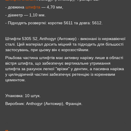
- довжина
штифта
― 4,70 мм,
- діаметр ― 1,10 мм.
- Підходять розверткі: коротке 5611 та довга: 5612.
Штифти 5305 S2, Anthogyr (Антожир) - виконані із нержавіючої
сталі. Цей матеріал досить міцний та підходить для більшості
застосувань, при цьому він є корозостійким.
Різьбова частина штифтів має активну нарізку лише в області
вістря штифта, що забезпечує вертикальне утримання
штифта за рахунок легкої "врізки" у дентин, а пасивна нарізка
у циліндричній частині забезпечує ретенцію із кореневим
цементом.
Упаковка: 10 штук.
Виробник: Anthogyr (Антожир), Франція.