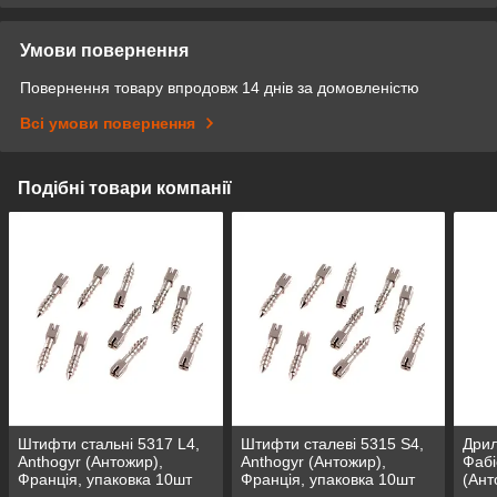
Умови повернення
Повернення товару впродовж 14 днів за домовленістю
Всі умови повернення
Подібні товари компанії
Штифти стальні 5317 L4,
Штифти сталеві 5315 S4,
Дрил
Anthogyr (Антожир),
Anthogyr (Антожир),
Фабі
Франція, упаковка 10шт
Франція, упаковка 10шт
(Ант