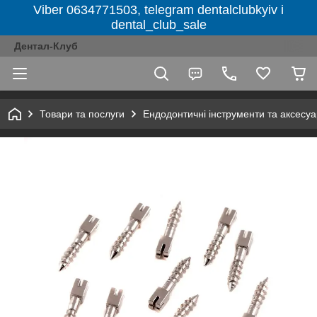
Viber 0634771503, telegram dentalclubkyiv і
dental_club_sale
Дентал-Клуб
Товари та послуги
Ендодонтичні інструменти та аксесу