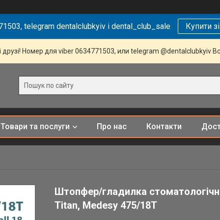
1503, telegram dentalclubkyiv і dental_club_sale
Купити з
 друзі! Номер для viber 0634771503, или telegram @dentalclubkyiv В
Товари та послуги
Про нас
Контакти
Дост
Штопфер/гладилка стоматологічна
Titan, Medesy 475/18T