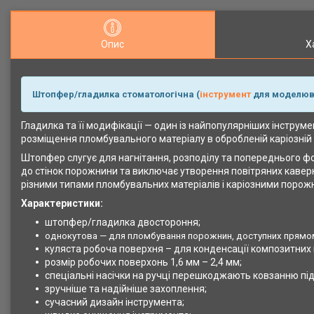
Опис
Х
Штопфер/гладилка стоматологічна (
інструмент
для моделюван
Гладилка та її модифікації — один із найпопулярніших інструм
розміщення пломбувального матеріалу в обробленій каріозній
Штопфер слугує для нагнітання, розподілу та попереднього ф
до стінок порожнини та виключає утворення повітряних каверн
різними типами пломбувальних матеріалів і каріозними порож
Характеристики:
штопфер/гладилка двостороння;
однокутова — для пломбування порожнин, доступних прямом
куляста робоча поверхня – для конденсації композитних 
розмір робочих поверхонь 1,6 мм – 2,4 мм;
спеціальні насічки на ручці перешкоджають ковзанню під
зручніше та надійніше захоплення;
сучасний дизайн інструмента;