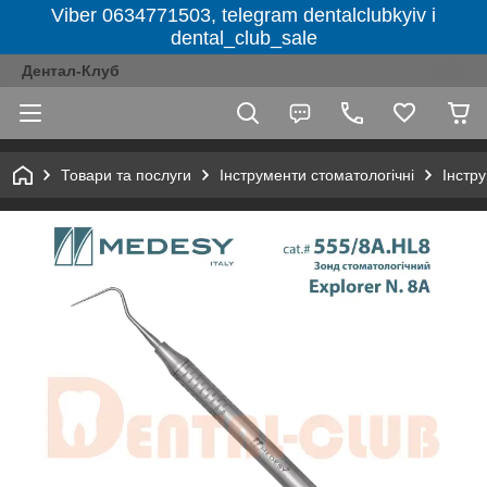
Viber 0634771503, telegram dentalclubkyiv і
dental_club_sale
Дентал-Клуб
Товари та послуги
Інструменти стоматологічні
Інстру