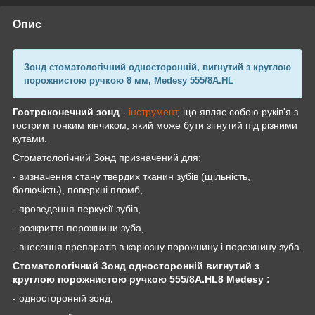
Опис
Зонд стоматологічний
односторонній, вигнутий з круглою
порожнистою ручкою 8 мм,
Medesy
555/8A.HL
Гостроконечний зонд
-
інструмент
, що являє собою руків'я з
гострим тонким кінчиком, який може бути зігнутий під різними
кутами.
Стоматологічний Зонд призначений для:
- визначення стану твердих тканин зубів (щільність,
болючість), поверхні пломб,
- проведення перкусії зубів,
- розкриття порожнини зуба,
- внесення препаратів в каріозну порожнину і порожнину зуба.
Стоматологічний Зонд односторонній вигнутий з
круглою порожнистою ручкою
555/8A.HL8
Medesy
:
- односторонній зонд;