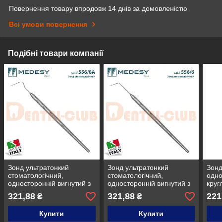
Повернення товару впродовж 14 днів за домовленістю
Всі умови повернення
Подібні товари компанії
Зонд ультратонкий
Зонд ультратонкий
Зонд
стоматологічний,
стоматологічний,
одно
односторонній вигнутий з
односторонній вигнутий з
круг
анатомічною ручкою,
анатомічною ручкою,
555/
321,88
321,88
221
₴
₴
Medesy 556/8А
Medesy 556/6
Купити
Купити