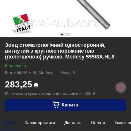
Зонд стоматологічний односторонній,
вигнутий з круглою порожнистою
(полегшеною) ручкою, Medesy 555/8A.HL8
В наявності
Код: 555/8A.HL8_Medesy
Роздріб
283,25
₴
Мінімальна сума замовлення на сайті — 300 ₴
Купити
Опис
Характеристики
Доставка
Оплата
Умови п