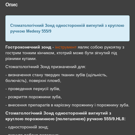
Опис
Стоматологічний Зонд односторонній вигнутий з круглою
ручкою
Medesy
555/9
Гостроконечний зонд
-
інструмент
являє собою рукоятку з
гострим тонким кінчиком, ктотрий може бути зігнутий під
різними кутами.
Стоматологічний Зонд призначений для:
- визначення стану твердих тканин зубів (щільність,
болючість), поверхні пломб,
- проведення перкусії зубів,
- розкриття порожнини зуба,
- внесення препаратів в каріозну порожнину і порожнину зуба.
Стоматологічний Зонд односторонній вигнутий з
круглою порожнинною (полегшеною) ручкою
555/9.HL8
:
- односторонній зонд;
- вигнута робоча поверхня;