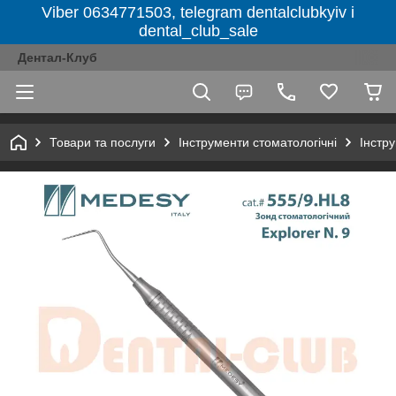
Viber 0634771503, telegram dentalclubkyiv і
dental_club_sale
Дентал-Клуб
Товари та послуги
Інструменти стоматологічні
Інстру