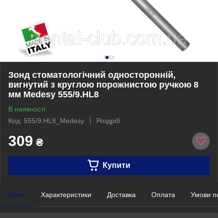
Зонд стоматологічний односторонній,
вигнутий з круглою порожнистою ручкою 8
мм Medesy 555/9.HL8
В наявності
Код: 555/9.HL8_Medesy
Роздріб
309
₴
Купити
Опис
Характеристики
Доставка
Оплата
Умови п