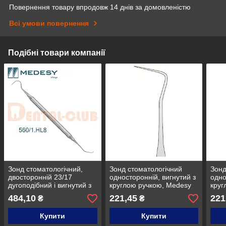
Повернення товару впродовж 14 днів за домовленістю
Всі умови повернення
Подібні товари компанії
Зонд стоматологічний,
Зонд стоматологічний
Зонд
двосторонній 23/17
односторонній, вигнутий з
одно
дугоподібний і вигнутий з
круглою ручкою, Medesy
круг
порожнистою ручкою,
555/8
555/
484,10
221,45
221
₴
₴
Medesy 560/1.HL8
Купити
Купити