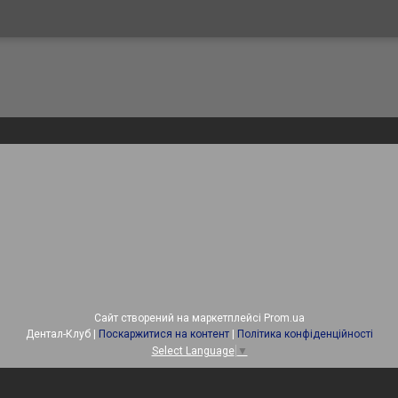
Сайт створений на маркетплейсі
Prom.ua
Дентал-Клуб |
Поскаржитися на контент
|
Політика конфіденційності
Select Language
▼