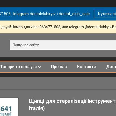
1503, telegram dentalclubkyiv і dental_club_sale
Купити з
 друзі! Номер для viber 0634771503, или telegram @dentalclubkyiv В
Товари та послуги
Про нас
Контакти
Дост
Щипці для стерилізації інструмен
Італія)