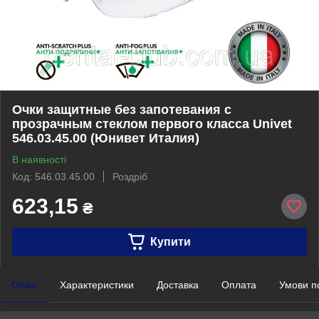
Очки защитные без запотевания с
прозрачным стеклом первого класса Univet
546.03.45.00 (Юнивет Италия)
В наявності
Код: 546.03.45.00
Роздріб
623,15
₴
Купити
Опис
Характеристики
Доставка
Оплата
Умови п