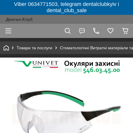
Viber 0634771503, telegram dentalclubkyiv і
dental_club_sale
Дентал-Клуб
Товари та послуги
Стоматологічні Витратні матеріали т