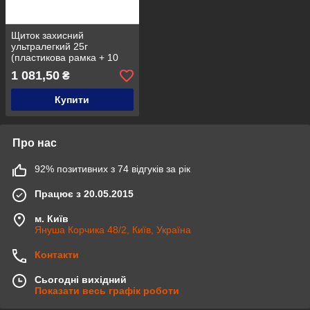
Щиток захисний
ультралегкий 25г
(пластикова рамка + 10
екранів), без запітнівання,
1 081,50
₴
Univet (Юнівет), Італія
Купити
Про нас
92% позитивних з 74 відгуків за рік
Працює з 20.05.2015
м. Київ
Януша Корчика 48/2, Київ, Україна
Контакти
Сьогодні вихідний
Показати весь графік роботи