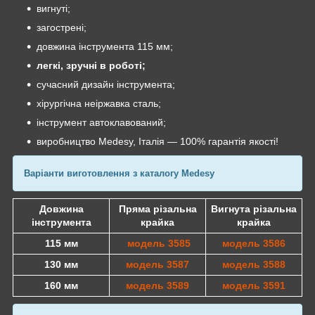
вигнуті;
загострені;
довжина інструмента 115 мм;
легкі, зручні в роботі;
сучасний дизайн інструмента;
хірургічна неіржавка сталь;
інструмент автоклавований;
виробництво Medesy, Італія — 100% гарантія якості!
Варіанти виготовлення з каталогу Medesy
Довжина
Пряма різальна
Вигнута різальна
інструмента
крайка
крайка
115 мм
модель 3585
модель 3586
130 мм
модель 3587
модель 3588
160 мм
модель 3589
модель 3591