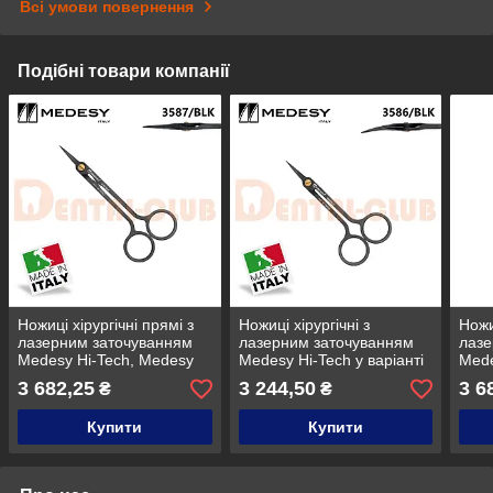
Всі умови повернення
Подібні товари компанії
Ножиці хірургічні прямі з
Ножиці хірургічні з
Ножи
лазерним заточуванням
лазерним заточуванням
лазе
Medesy Hi-Tech, Medesy
Medesy Hi-Tech у варіанті
Mede
3587/BLK
BLK, вигнуті, Medesy
BLK,
3 682,25
3 244,50
3 6
₴
₴
3586/BLK
358
Купити
Купити