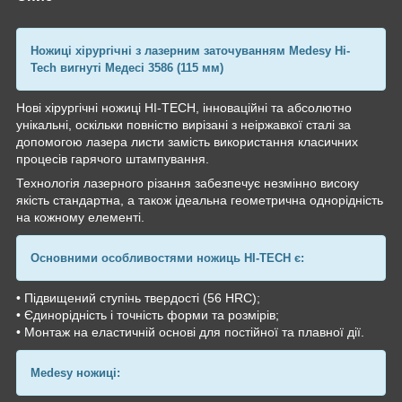
Ножиці хірургічні з лазерним заточуванням Medesy Hi-
Tech вигнуті Медесі 3586 (115 мм)
Нові хірургічні ножиці HI-TECH, інноваційні та абсолютно
унікальні, оскільки повністю вирізані з неіржавкої сталі за
допомогою лазера листи замість використання класичних
процесів гарячого штампування.
Технологія лазерного різання забезпечує незмінно високу
якість стандартна, а також ідеальна геометрична однорідність
на кожному елементі.
Основними особливостями ножиць HI-TECH є:
• Підвищений ступінь твердості (56 HRC);
• Єдинорідність і точність форми та розмірів;
• Монтаж на еластичній основі для постійної та плавної дії.
Medesy ножиці: