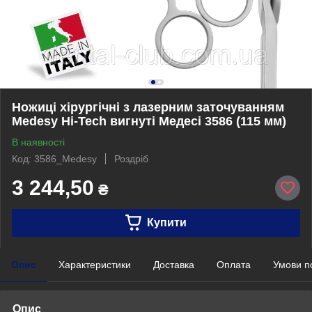
Ножиці хірургічні з лазерним заточуванням
Medesy Hi-Tech вигнуті Медесі 3586 (115 мм)
В наявності
Код: 3586_Medesy
Роздріб
3 244,50
₴
Купити
Опис
Характеристики
Доставка
Оплата
Умови п
Опис