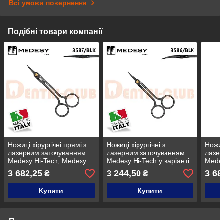
Всі умови повернення
Подібні товари компанії
Ножиці хірургічні прямі з
Ножиці хірургічні з
Ножи
лазерним заточуванням
лазерним заточуванням
лазе
Medesy Hi-Tech, Medesy
Medesy Hi-Tech у варіанті
Mede
3587/BLK
BLK, вигнуті, Medesy
BLK,
3 682,25
3 244,50
3 6
₴
₴
3586/BLK
358
Купити
Купити