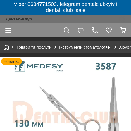
Viber 0634771503, telegram dentalclubkyiv і
dental_club_sale
Дентал-Клуб
Товари та послуги
Інструменти стоматологічні
Хірург
Новинка