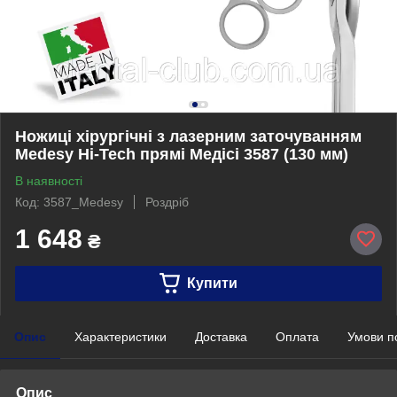
Ножиці хірургічні з лазерним заточуванням
Medesy Hi-Tech прямі Медісі 3587 (130 мм)
В наявності
Код: 3587_Medesy
Роздріб
1 648
₴
Купити
Опис
Характеристики
Доставка
Оплата
Умови п
Опис