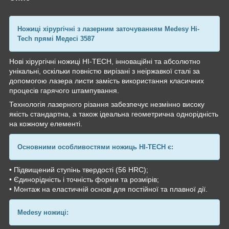
Ножиці хірургічні з лазерним заточуванням Medesy Hi-
Tech прямі Медесі 3587
Нові хірургічні ножиці HI-TECH, інноваційні та абсолютно
унікальні, оскільки повністю вирізані з неіржавкої сталі за
допомогою лазера листи замість використання класичних
процесів гарячого штампування.
Технологія лазерного різання забезпечує незмінно високу
якість стандартна, а також ідеальна геометрична однорідність
на кожному елементі.
Основними особливостями ножиць HI-TECH є:
• Підвищений ступінь твердості (56 HRC);
• Єдинорідність і точність форми та розмірів;
• Монтаж на еластичній основі для постійної та плавної дії.
Medesy ножиці: