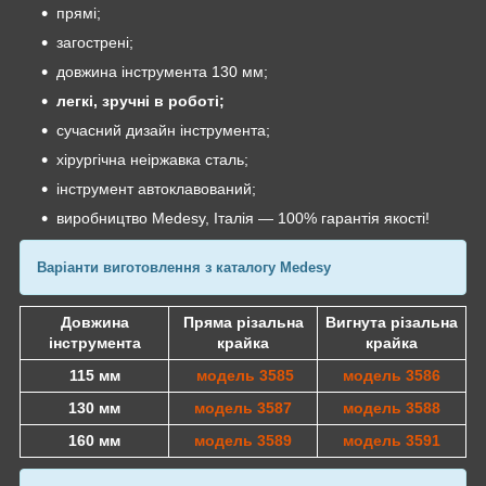
прямі;
загострені;
довжина інструмента 130 мм;
легкі, зручні в роботі;
сучасний дизайн інструмента;
хірургічна неіржавка сталь;
інструмент автоклавований;
виробництво Medesy, Італія — 100% гарантія якості!
Варіанти виготовлення з каталогу Medesy
Довжина
Пряма різальна
Вигнута різальна
інструмента
крайка
крайка
115 мм
модель 3585
модель 3586
130 мм
модель 3587
модель 3588
160 мм
модель 3589
модель 3591