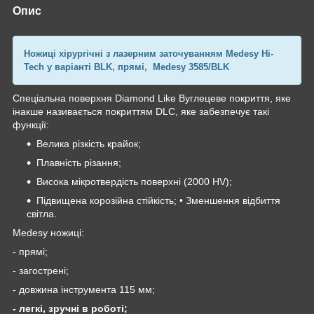
Опис
Ножиці хірургічні з лазерним заточуванням
Medesy
Hi
-
Tech
у варіанті BLK
, прямі,
Medesy 3585/BLK
Спеціальна поверхня Diamond Like Вуглецеве покриття, яке
інакше називається покриттям DLC, яке забезпечує такі
функції:
Велика різкість крайок;
Плавність різання;
Висока мікротвердість поверхні (2000 HV);
Підвищена корозійна стійкість; • Зменшення відбиття
світла.
Medesy ножиці:
- прямі;
- загострені;
- довжина інструмента 115 мм;
- легкі, зручні в роботі;