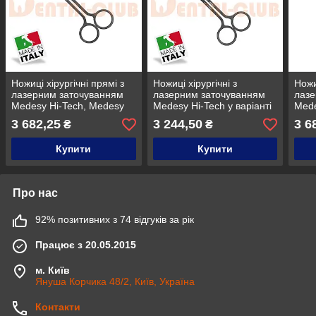
Ножиці хірургічні прямі з
Ножиці хірургічні з
Ножи
лазерним заточуванням
лазерним заточуванням
лазе
Medesy Hi-Tech, Medesy
Medesy Hi-Tech у варіанті
Mede
3587/BLK
BLK, вигнуті, Medesy
BLK,
3 682,25
3 244,50
3 6
₴
₴
3586/BLK
358
Купити
Купити
Про нас
92% позитивних з 74 відгуків за рік
Працює з 20.05.2015
м. Київ
Януша Корчика 48/2, Київ, Україна
Контакти