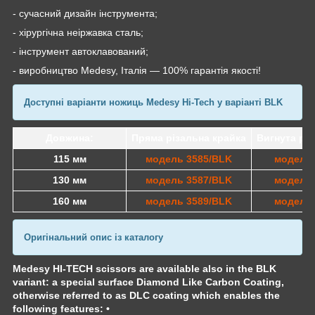
- сучасний дизайн інструмента;
- хірургічна неіржавка сталь;
- інструмент автоклавований;
- виробництво
Medesy
, Італія — 100% гарантія якості!
Доступні варіанти ножиць Medesy Hi-Tech у варіанті BLK
Довжина:
Пряма різальна крайка
Вигнута різ
115 мм
модель 3585/BLK
модель 
130 мм
модель 3587/BLK
модель 
160 мм
модель 3589/BLK
модель 
Оригінальний опис із каталогу
Medesy HI-TECH scissors are available also in the BLK
variant: a special surface Diamond Like Carbon Coating,
otherwise referred to as DLC coating which enables the
following features: •