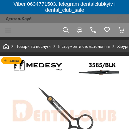
Viber 0634771503, telegram dentalclubkyiv і
dental_club_sale
Дентал-Клуб
Товари та послуги
Інструменти стоматологічні
Хірург
Новинка