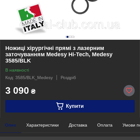
Ножиці хірургічні прямі з лазерним
заточуванням Medesy Hi-Tech, Medesy
3585/BLK
В наявності
Код: 3585/BLK_Medesy
Роздріб
3 090
₴
Купити
Опис
Характеристики
Доставка
Оплата
Умови п