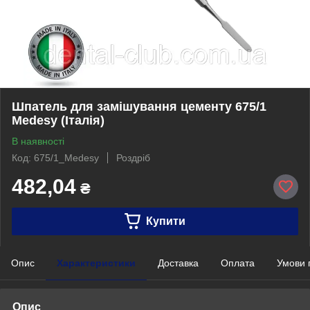
Шпатель для замішування цементу 675/1
Medesy (Італія)
В наявності
Код: 675/1_Medesy
Роздріб
482,04
₴
Купити
Опис
Характеристики
Доставка
Оплата
Умови 
Опис