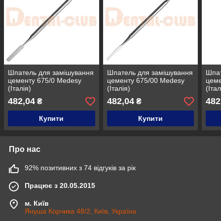
Шпатель для замішування
Шпатель для замішування
Шпат
цементу 675/0 Medesy
цементу 675/00 Medesy
цеме
(Італія)
(Італія)
(Італ
482,04
482,04
482
₴
₴
Купити
Купити
Про нас
92% позитивних з 74 відгуків за рік
Працює з 20.05.2015
м. Київ
Януша Корчика 48/2, Київ, Україна