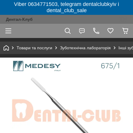
Viber 0634771503, telegram dentalclubkyiv і
dental_club_sale
Дентал-Клуб
Товари та послуги
Зуботехнічна лабораторія
Інші зу