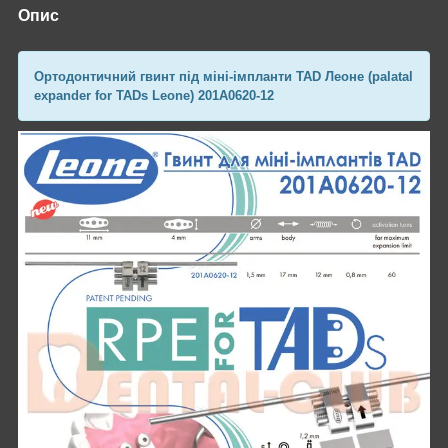
Опис
Ортодонтичний гвинт під міні-імпланти TAD Леоне (palatal
expander for TADs Leone) 201A0620-12