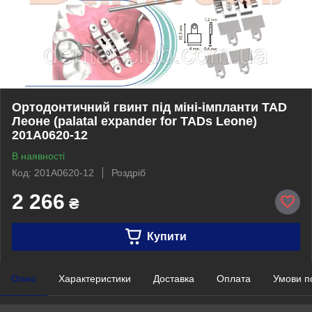
Ортодонтичний гвинт під міні-імпланти TAD
Леоне (palatal expander for TADs Leone)
201A0620-12
В наявності
Код: 201A0620-12
Роздріб
2 266
₴
Купити
Опис
Характеристики
Доставка
Оплата
Умови п