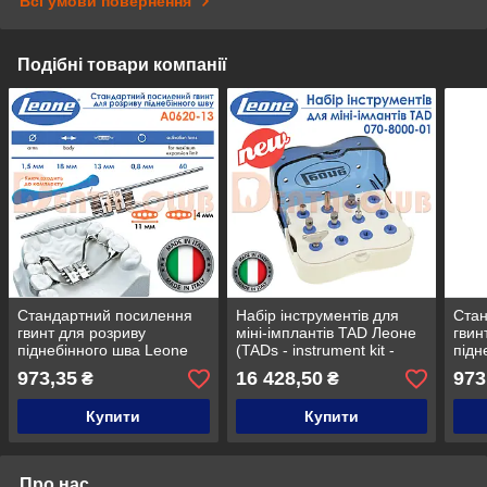
Всі умови повернення
Подібні товари компанії
Стандартний посилення
Набір інструментів для
Стан
гвинт для розриву
міні-імплантів TAD Леоне
гвин
піднебінного шва Leone
(TADs - instrument kit -
підн
(Леоне) А0620-13
Leone) 070-8000-01
(Лео
973,35
16 428,50
973
₴
₴
Купити
Купити
Про нас