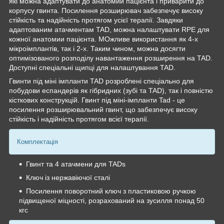
які можна адаптувати до анатомии пацієнта і приварити до
корпусу гвинта. Посилення розширювач забезпечує високу
стійкість та надійність протягом усієї терапії. Завдяки
адаптованим атачментам TAD, можна налаштувати RPE для
кожної анатомии пацієнта. МОжливе використання як 4-х
мікроімплантів, так і 2-х. Таким чином, можна досягти
оптимізованого розподілу навантаження розширення на TAD.
Доступні спеціальні щипці для налаштування TAD.
Гвинти під міні імпланти TAD розроблені спеціально для
побудови еспандерів як гібридних (зубі та TAD), так і повністю
кісткових конструкцій. Гвинт під міні-імпланти Tad - це
посилення розширювальний гвинт, що забезпечує високу
стійкість і надійність протягом всієї терапії.
Комплектація
Гвинт та 4 атачмени для TADs
Ключ із нержавіючої сталі
Посилення поворотний ключ з пластиковою ручкою
підвищеної міцності, розрахований на зусилля понад 50
кгс