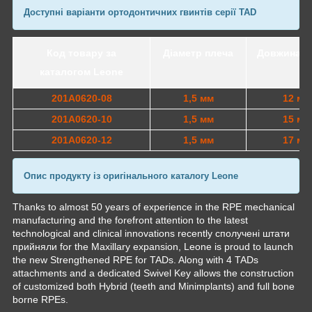
Доступні варіанти ортодонтичних гвинтів серії TAD
Код товару за
Діаметр плеча
Довжина г
каталогом Leone
201A0620-08
1,5 мм
12 мм
201A0620-10
1,5 мм
15 мм
201A0620-12
1,5 мм
17 мм
Опис продукту із оригінального каталогу Leone
Thanks to almost 50 years of experience in the RPE mechanical
manufacturing and the forefront attention to the latest
technological and clinical innovations recently сполучені штати
прийняли for the Maxillary expansion, Leone is proud to launch
the new Strengthened RPE for TADs. Along with 4 TADs
attachments and a dedicated Swivel Key allows the construction
of customized both Hybrid (teeth and Minimplants) and full bone
borne RPEs.