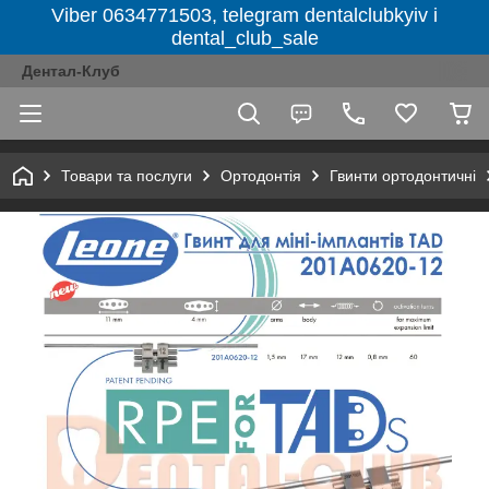
Viber 0634771503, telegram dentalclubkyiv і
dental_club_sale
Дентал-Клуб
Товари та послуги
Ортодонтія
Гвинти ортодонтичні