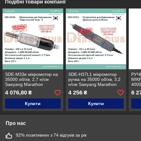
Подібні товари компанії
SDE-M33e мікромотор на
SDE-H37L1 мікромотор
РУЧ
35000 об/хв, 2,7 н/см
ручка на 35000 об/хв, 3,2
МІК
Saeyang Marathon
н/см Saeyang Marathon
4000
(ОРИГІНАЛ)
(ОРИГІНАЛ)
MAR
4 076,80
4 256
6 2
₴
₴
(ОР
Купити
Купити
Про нас
92% позитивних з 74 відгуків за рік