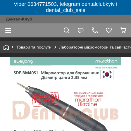
Viber 0634771503, telegram dentalclubkyiv і
dental_club_sale
Дентал-Клуб
Товари та послуги
Лабораторні мікромотори та запчаст