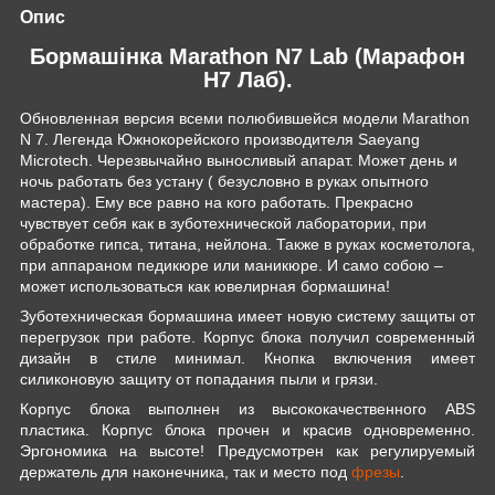
Опис
Бормашінка Marathon N7 Lab (Марафон
Н7 Лаб).
Обновленная версия всеми полюбившейся модели Marathon
N 7. Легенда Южнокорейского производителя Saeyang
Microtech. Черезвычайно выносливый апарат. Может день и
ночь работать без устану ( безусловно в руках опытного
мастера). Ему все равно на кого работать. Прекрасно
чувствует себя как в зуботехнической лаборатории, при
обработке гипса, титана, нейлона. Также в руках косметолога,
при аппараном педикюре или маникюре. И само собою –
может использоваться как ювелирная бормашина!
Зуботехническая бормашина имеет новую систему защиты от
перегрузок при работе. Корпус блока получил современный
дизайн в стиле минимал. Кнопка включения имеет
силиконовую защиту от попадания пыли и грязи.
Корпус блока выполнен из высококачественного ABS
пластика. Корпус блока прочен и красив одновременно.
Эргономика на высоте! Предусмотрен как регулируемый
держатель для наконечника, так и место под
фрезы
.