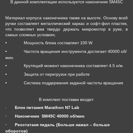
В данной комплектации используется наконечник
SM
45
C
Материал корпуса наконечника также на высоте. Основу всей
ручки составляет металлический каркас и софт-фил пластик,
что позволяет вам твердо держать микромотор в руке, в
самых сложных условиях.
•
Мощность блока составляет 100 W.
•
Частота вращения инструмента достигает 40000 об/
мин.
•
Крутящий момент наконечника составляет 4.5 н/м.
•
Защита от перегрузок при работе
•
Система поддержания заданой частоты вращения
В комплект поставки входит:
·
Блок питания Marathon N7 Lab
·
Наконечник
SM45C
4
0
000 об/мин
·
Реостатаня педаль (Больше нажал – больше
оборотов)