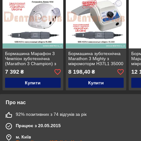
Бормашина Марафон 3
Бормашина зуботехнічна
Борм
Чемпіон зуботехнічна
Marathon 3 Mighty з
Мар
(Marathon 3 Champion) з
мікромоторм H37L1 35000
мік
мікромотором H37L1
об/хв та педаллю
(М45
7 392
8 198,40
12 
₴
₴
35000 об/хв
увімкнення
Купити
Купити
Про нас
92% позитивних з 74 відгуків за рік
Працює з 20.05.2015
м. Київ