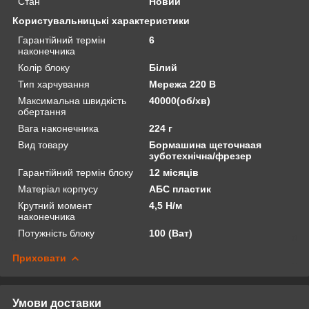
Стан
Новий
Користувальницькі характеристики
Гарантійний термін
6
наконечника
Колір блоку
Білий
Тип харчування
Мережа 220 В
Максимальна швидкість
40000(об/хв)
обертання
Вага наконечника
224 г
Вид товару
Бормашина щеточнаая
зуботехнічна/фрезер
Гарантійний термін блоку
12 місяців
Матеріал корпусу
АБС пластик
Крутний момент
4,5 Н/м
наконечника
Потужність блоку
100 (Ват)
Приховати
Умови доставки