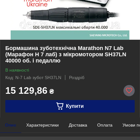
Бормашина зуботехнічна Marathon N7 Lab
(Марафон Н 7 лаб) з мікромотором SH37LN
40000 об. і педаллю
В наявності
Код: N-7 Lab зубот SH37LN
Роздріб
15 129,86
₴
Купити
Опис
Характеристики
Доставка
Оплата
Умови п