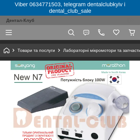
Viber 0634771503, telegram dentalclubkyiv і
dental_club_sale
Дентал-Клуб
Товари та послуги
Лабораторні мікромотори та запчаст