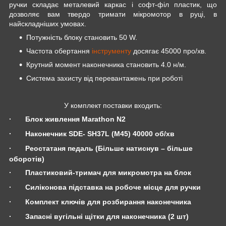
ручки складає металевий каркас і софт-філ пластик, що
дозволяє вам твердо тримати мікромотор в руці, в
найскладніших умовах.
Потужність блоку становить 50
W
.
Частота обертання
інструменту
досягає 45000 про
/
хв
.
Крутний момент наконечника становить 4.0 н/м
.
Система захисту від перевантажень при роботі
У комплект поставки входить:
·
Блок живлення
Marathon
N
2
·
Наконечник
SDE-
SH37L (М45)
40000 об/хв
·
Реостатаня педаль (
Більше натиснув – більше
оборотів)
·
Пластиковий-тримач для микромотра на блок
·
Силіконова підставка на робоче місце для ручки
·
Комплект ключів для розбирання наконечника
·
Запасні вугільні щітки для наконечника (2 шт)