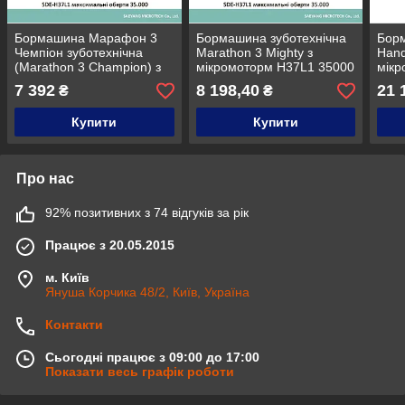
Бормашина Марафон 3
Бормашина зуботехнічна
Борм
Чемпіон зуботехнічна
Marathon 3 Mighty з
Hand
(Marathon 3 Champion) з
мікромоторм H37L1 35000
мік
мікромотором H37L1
об/хв та педаллю
4000
7 392
8 198,40
21 
₴
₴
35000 об/хв
увімкнення
Купити
Купити
Про нас
92% позитивних з 74 відгуків за рік
Працює з 20.05.2015
м. Київ
Януша Корчика 48/2, Київ, Україна
Контакти
Сьогодні працює з 09:00 до 17:00
Показати весь графік роботи