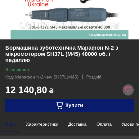
Бормашина зуботехнічна Марафон N-2 з
мікромотором SH37L (М45) 40000 об. і
педаллю
В наявності
Код: Марафон N-2New SH37L(M45)
Роздріб
12 140,80
₴
Купити
Опис
Характеристики
Доставка
Оплата
Умови п