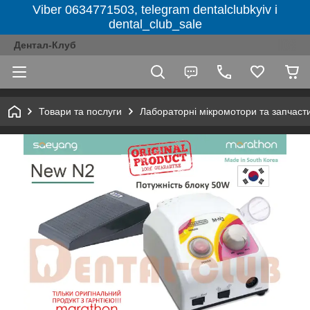
Viber 0634771503, telegram dentalclubkyiv і
dental_club_sale
Дентал-Клуб
Товари та послуги
Лабораторні мікромотори та запчаст