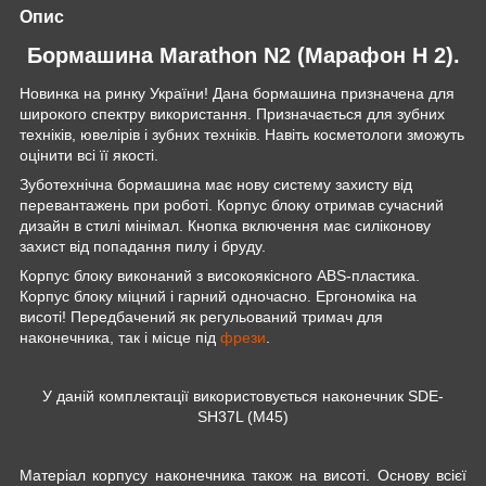
Опис
Бормашина
Marathon
N
2 (Марафон
Н 2
).
Новинка на ринку України!
Дана бормашина призначена для
широкого спектру використання. Призначається для зубних
техніків, ювелірів і зубних техніків. Навіть косметологи зможуть
оцінити всі її якості.
Зуботехнічна бормашина має нову систему захисту від
перевантажень при роботі. Корпус блоку отримав сучасний
дизайн в стилі мінімал. Кнопка включення має силіконову
захист від попадання пилу і бруду.
Корпус блоку виконаний з високоякісного ABS-пластика.
Корпус блоку міцний і гарний одночасно. Ергономіка на
висоті! Передбачений як регульований тримач для
наконечника, так і місце
під
фрези
.
У даній комплектації використовується наконечник SDE-
SH37L (М45)
Матеріал корпусу наконечника також на висоті. Основу всієї