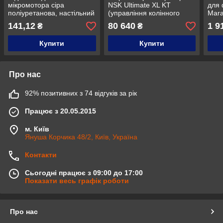
мікромотора сіра
NSK Ultimate XL KT
для 
поліуретанова, настільний
(управління колінного
Mara
варіант. Handpiece stand
типу) 50.000 об/хв NSK
141,12
80 640
1 9
₴
₴
Marathon (Saeyang
Японія Ультімейт НСК
Microtech)
Купити
Купити
Про нас
92% позитивних з 74 відгуків за рік
Працює з 20.05.2015
м. Київ
Януша Корчика 48/2, Київ, Україна
Контакти
Сьогодні працює з 09:00 до 17:00
Показати весь графік роботи
Про нас