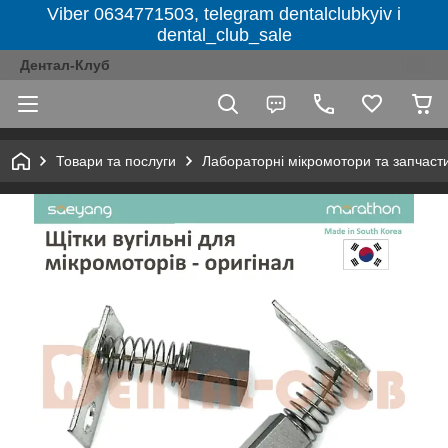
Viber 0634771503, telegram dentalclubkyiv і
dental_club_sale
Дентал-Клуб
Товари та послуги
Лабораторні мікромотори та запчаст