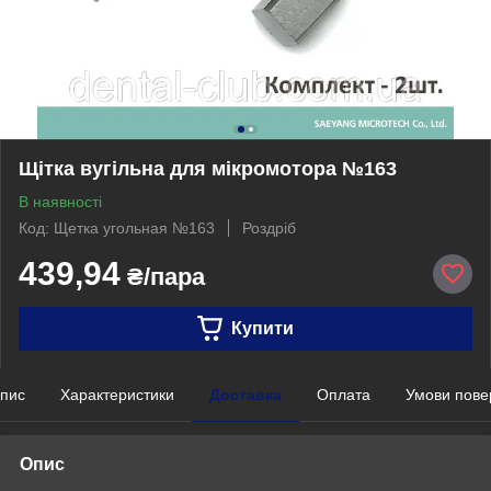
Щітка вугільна для мікромотора №163
В наявності
Код: Щетка угольная №163
Роздріб
439,94
₴/пара
Купити
пис
Характеристики
Доставка
Оплата
Умови пове
Опис