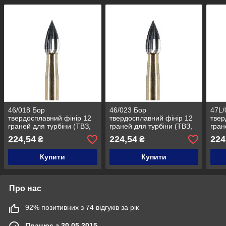
46/018 Бор
46/023 Бор
47L/
твердосплавний фінір 12
твердосплавний фінір 12
твер
граней для турбіни (ТВЗ,
граней для турбіни (ТВЗ,
гран
карбідний) Diaswiss
карбідний) Diaswiss
карб
224,54
224,54
224
₴
₴
(Діасвіс) Швейцарія к. 34
(Діасвіс) Швейцарія к. 34
(Діа
Купити
Купити
Про нас
92% позитивних з 74 відгуків за рік
Працює з 20.05.2015