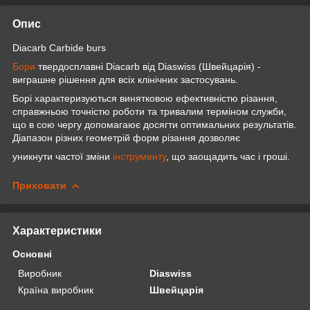
Опис
Diacarb Carbide burs
Бори
твердосплавні Diacarb від Diaswiss (Швейцарія) -
виграшне рішення для всіх клінічних застосувань.
Борі характеризуються винятковою ефективністю різання,
справжньою точністю роботи та тривалим терміном служби,
що в сою чергу допомагаює досягти оптимальних результатів.
Діапазон різних геометрій форм різання дозволяє
уникнути частої зміни
інструменту
, що заощадить час і гроші.
Приховати
Характеристики
Основні
Виробник
Diaswiss
Країна виробник
Швейцарія