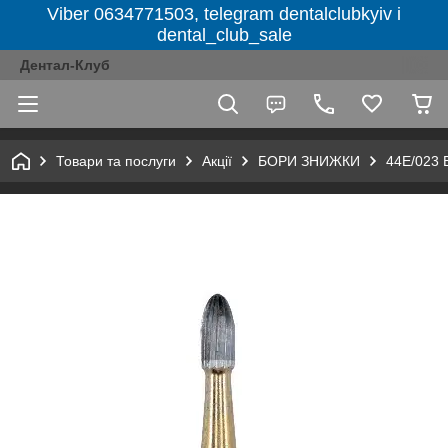
Viber 0634771503, telegram dentalclubkyiv і
dental_club_sale
Дентал-Клуб
Товари та послуги
Акції
БОРИ ЗНИЖКИ
44Е/023 Б