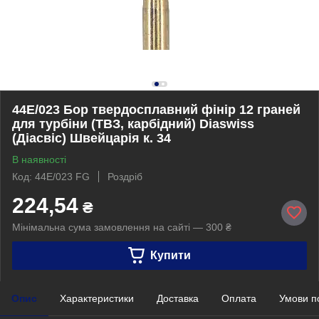
44Е/023 Бор твердосплавний фінір 12 граней
для турбіни (ТВЗ, карбідний) Diaswiss
(Діасвіс) Швейцарія к. 34
В наявності
Код: 44Е/023 FG
Роздріб
224,54
₴
Мінімальна сума замовлення на сайті — 300 ₴
Купити
Опис
Характеристики
Доставка
Оплата
Умови п