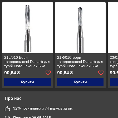
21L/010 Бори
21R/010 Бори
23/0
твердосплавні Diacarb для
твердосплавні Diacarb для
твер
турбінного наконечника
турбінного наконечника
турб
від Diaswiss (Діасвіс)
від Diaswiss (Діасвіс)
від D
90,64
90,64
90,
₴
₴
Швейцарія к. 31
Швейцарія к. 31
Швей
Купити
Купити
Про нас
92% позитивних з 74 відгуків за рік
Працює з 20.05.2015