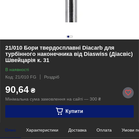
21/010 Бори твердосплавні Diacarb для
турбінного наконечника від Diaswiss (Діасвіс)
Швейцарія к. 31
В наявності
Код: 21/010 FG
Роздріб
90,64
₴
Мінімальна сума замовлення на сайті — 300 ₴
Купити
Опис
Характеристики
Доставка
Оплата
Умови п