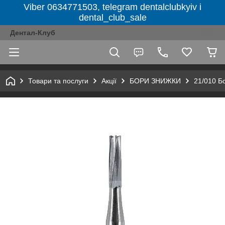
Viber 0634771503, telegram dentalclubkyiv і
dental_club_sale
Дентал-Клуб
Товари та послуги
Акції
БОРИ ЗНИЖКИ
21/010 Бо