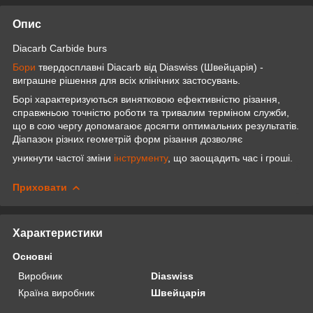
Опис
Diacarb Carbide burs
Бори
твердосплавні Diacarb від Diaswiss (Швейцарія) -
виграшне рішення для всіх клінічних застосувань.
Борі характеризуються винятковою ефективністю різання,
справжньою точністю роботи та тривалим терміном служби,
що в сою чергу допомагаює досягти оптимальних результатів.
Діапазон різних геометрій форм різання дозволяє
уникнути частої зміни
інструменту
, що заощадить час і гроші.
Приховати
Характеристики
Основні
Виробник
Diaswiss
Країна виробник
Швейцарія