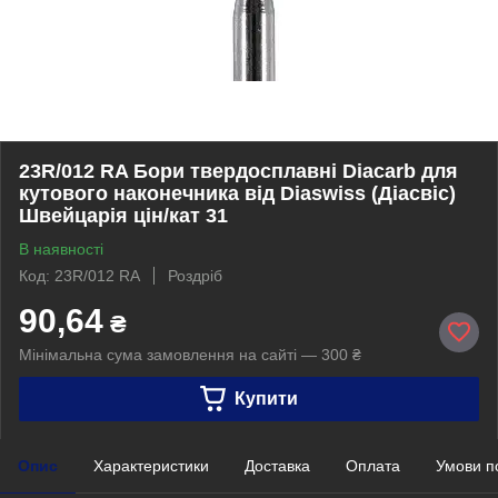
23R/012 RA Бори твердосплавні Diacarb для
кутового наконечника від Diaswiss (Діасвіс)
Швейцарія цін/кат 31
В наявності
Код: 23R/012 RA
Роздріб
90,64
₴
Мінімальна сума замовлення на сайті — 300 ₴
Купити
Опис
Характеристики
Доставка
Оплата
Умови п