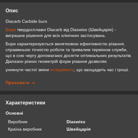
Опис
Diacarb Carbide burs
Бори
твердосплавні Diacarb від Diaswiss (Швейцарія) -
виграшне рішення для всіх клінічних застосувань.
Бори характеризуються винятковою ефективністю різання,
справжньою точністю роботи та тривалим терміном служби,
що в сою чергу допомагаює досягти оптимальних результатів.
Діапазон різних геометрій форм різання дозволяє
уникнути частої зміни
інструменту
, що заощадить час і гроші.
Приховати
Характеристики
Основні
Виробник
Diaswiss
Країна виробник
Швейцарія