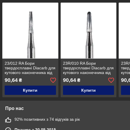
23/012 RA Бори
23R/010 RA Бори
23R/
твердосплавні Diacarb для
твердосплавні Diacarb для
твер
кутового наконечника від
кутового наконечника від
куто
Diaswiss (Діасвіс)
Diaswiss (Діасвіс)
Dias
90,64
90,64
90,
₴
₴
Швейцарія цін/кат 31
Швейцарія цін/кат 31
Швей
Купити
Купити
Про нас
92% позитивних з 74 відгуків за рік
Працює з 20.05.2015