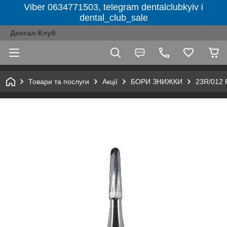
Viber 0634771503, telegram dentalclubkyiv і
dental_club_sale
Дентал-Клуб
Товари та послуги
Акції
БОРИ ЗНИЖКИ
23R/012 R