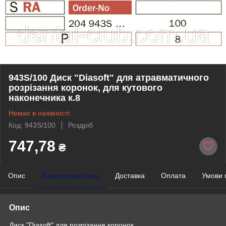
943S/100 Диск "Diasoft" для атравматичного
розрізання коронок, для кутового
наконечника к.8
Немає в наявності
Код: 943S/100
Роздріб
747,78
₴
Опис
Характеристики
Доставка
Оплата
Умови 
Опис
Диск "Diasoft" для розрізання коронок