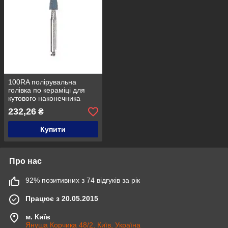
100RA полірувальна
голівка по кераміці для
кутового наконечника
DIACERAM від Diaswiss
232,26
₴
(Діасвіс) к. 70
Купити
Про нас
92% позитивних з 74 відгуків за рік
Працює з 20.05.2015
м. Київ
Януша Корчика 48/2, Київ, Україна