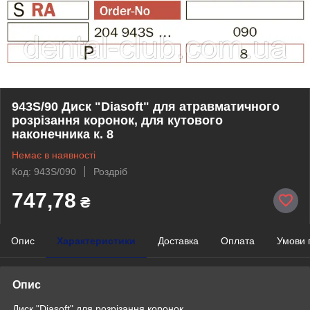
943S/90 Диск "Diasoft" для атравматичного
розрізання коронок, для кутового
наконечника к. 8
Немає в наявності
Код: 943S/090
Роздріб
747,78
₴
Опис
Характеристики
Доставка
Оплата
Умови 
Опис
Диск "Diasoft" для розрізання коронок