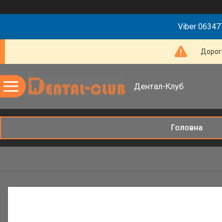
Viber 063477
Дорогі
Дентал-Клуб
Головна