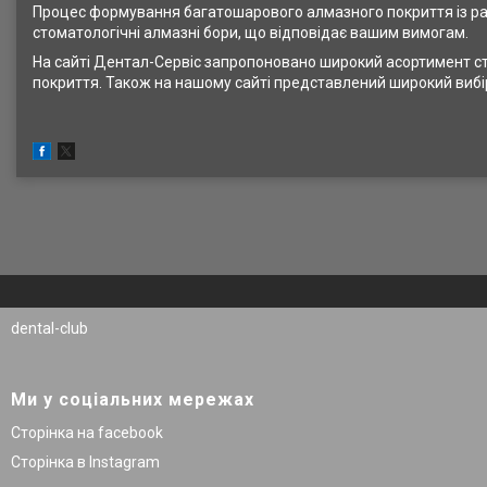
Процес формування багатошарового алмазного покриття із ра
стоматологічні алмазні бори, що відповідає вашим вимогам.
На сайті Дентал-Сервіс запропоновано широкий асортимент ст
покриття. Також на нашому сайті представлений широкий вибір 
dental-club
Ми у соціальних мережах
Сторінка на facebook
Сторінка в Instagram