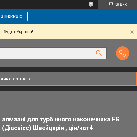
Кошик
і знижкою
се будет Україна!
авка і оплата
 алмазні для турбінного наконечника FG
 (Діасвісс) Швейцарія , цін/кат4