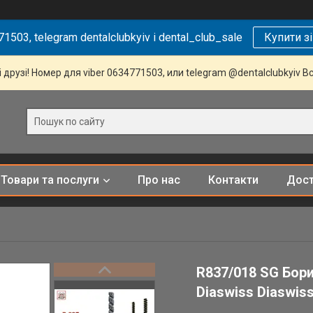
1503, telegram dentalclubkyiv і dental_club_sale
Купити з
 друзі! Номер для viber 0634771503, или telegram @dentalclubkyiv В
Товари та послуги
Про нас
Контакти
Дост
R837/018 SG Бори
Diaswiss Diaswiss