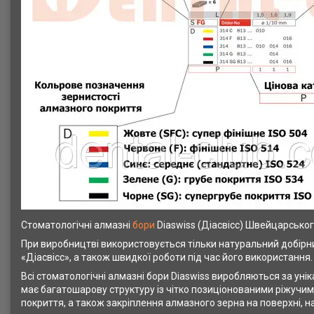
Стоматологічні алмазні
бори
Diaswiss (Діасвісс) Швейцарсько
При виробництві використовується тільки натуральний добірни
«Діасвісс», а також швидкої роботи під час його використання.
Всі стоматологічні алмазні бори Diaswiss виробляються за ун
має багатошарову структуру із чітко позиціонованими ріжучи
покриття, а також закріплення алмазного зерна на поверхні, н