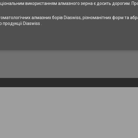
ціональним використанням алмазного зерна є досить дорогим. Пр
оматологічних алмазних борів Diaswiss, різноманітних форм та аб
продукції Diaswiss .