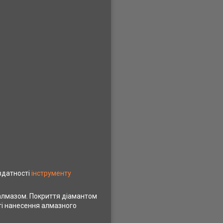
 здатності
інструменту
 алмазом. Покриття діамантом
ті нанесення алмазного