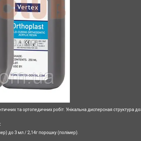
нтичних та ортопедичних робіт. Унікальна дисперсная структура д
:
р) до 3 мл / 2,14г порошку (полімер).