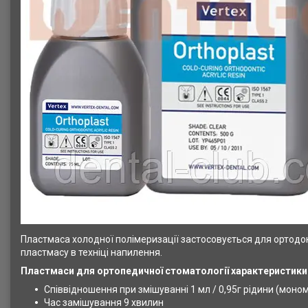
Пластмаса холодної полімеризації застосовується для ортодо
пластмасу в техніці напилення.
Пластмаси для ортопедичної стоматології характеристики
Співвідношення при змішуванні 1 мл / 0,95г рідини (мономе
Час замішування 9 хвилин