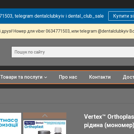
1503, telegram dentalclubkyiv і dental_club_sale
Купити з
 друзі! Номер для viber 0634771503, или telegram @dentalclubkyiv В
Товари та послуги
Про нас
Контакти
Дост
Vertex™ Orthopla
рідина (мономер