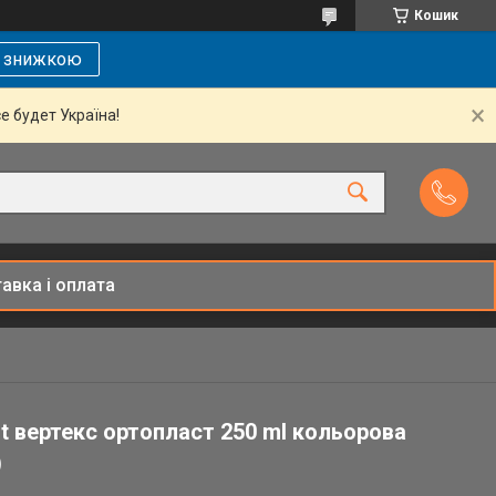
Кошик
і знижкою
се будет Україна!
авка і оплата
st вертекс ортопласт 250 ml кольорова
)