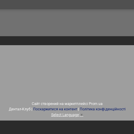
Сайт створений на маркетплейсі
Prom.ua
Дентал-Клуб |
Поскаржитися на контент
|
Політика конфіденційності
Select Language
▼