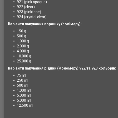
921 (pink opaque)
922 (clear)
923 (pinktone)
924 (crystal clear)
Варіанти пакування порошку (полімеру):
150 g
500 g
1.000 g
2.000 g
4.000 g
10.000 g
25.000 g
Варіанти пакування рідини (мономеру) 922 та 923 кольорів:
75 ml
250 ml
500 ml
1.000 ml
5.000 ml
5.000 ml
12.500 ml