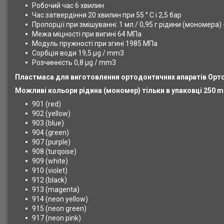
Робочий час 6 хвилин
Час затвердіння 20 хвилин при 55 ° С і 2,5 бар
Пропорції при змішуванні: 1 мл / 0,95 г рідини (мономера) 
Межа міцності при вигині 64 МПа
Модуль пружності при згині 1985 МПа
Сорбція води 19,5 μg / mm3
Розчинність 0,8 μg / mm3
Пластмаса для виготовлення ортодонтичних апаратів
Орто
Можливі кольори рідина (мономер) тільки в упаковці 250 m
901 (red)
902 (yellow)
903 (blue)
904 (green)
907 (purple)
908 (turqoise)
909 (white)
910 (violet)
912 (black)
913 (magenta)
914 (neon yellow)
915 (neon green)
917 (neon pink)