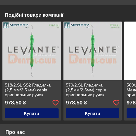
Подібні товари компанії
518/2.SL SS2 Гладилка
579/2.SL Гладилка
509/
(2,5 мм/2,5 мм) серія
(2,5мм/2,5мм) серія
Меде
оригінальних ручок
оригінальних ручок
ориг
Леванте Пініфаріна
Леванте Пініфаріна
Лева
978,50
978,50
978
₴
₴
MEDESY LEVANTE by
MEDESY LEVANTE by
MED
PININFARINA
PIN
Купити
Купити
Про нас