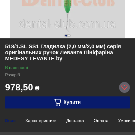
518/1.SL SS1 Гладилка (2,0 мм/2,0 мм) серія
оригінальних ручок Леванте Пініфаріна
MEDESY LEVANTE by
В наявності
Роздріб
978,50
₴
Купити
Опис
Характеристики
Доставка
Оплата
Умови п