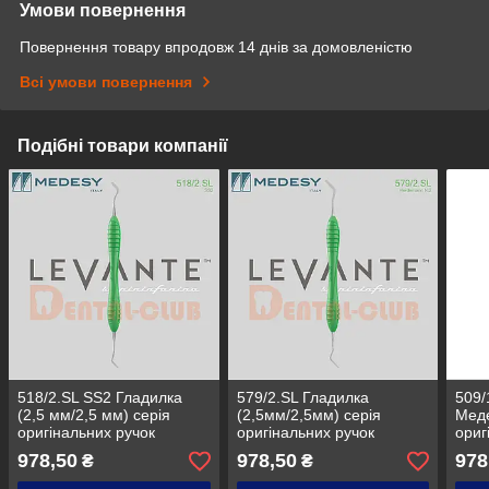
Умови повернення
Повернення товару впродовж 14 днів за домовленістю
Всі умови повернення
Подібні товари компанії
518/2.SL SS2 Гладилка
579/2.SL Гладилка
509/
(2,5 мм/2,5 мм) серія
(2,5мм/2,5мм) серія
Меде
оригінальних ручок
оригінальних ручок
ориг
Леванте Пініфаріна
Леванте Пініфаріна
Лева
978,50
978,50
978
₴
₴
MEDESY LEVANTE by
MEDESY LEVANTE by
MED
PININFARINA
PIN