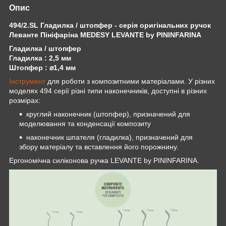
Опис
494/2.SL Гладилка / штопфер - серія оригінальних ручок
Леванте Пініфаріна MEDESY LEVANTE by PININFARINA
Гладилка / штопфер
Гладилка : 2,5 мм
Штопфер : ⌀1,4 мм
Інструмент
для роботи з композитними матеріалами. У різних
моделях 494 серії різні типи наконечників, доступні в різних
розмірах:
круглий наконечник (штопфер), призначений для
моделювання та конденсації композиту
наконечник шпателя (гладилка), призначений для
збору матеріалу та вставлення його порожнину.
Ергономічна силіконова ручка LEVANTE by PININFARINA.