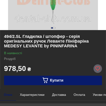
494/2.SL Гладилка / штопфер - серія
оригінальних ручок Леванте Пініфаріна
MEDESY LEVANTE by PININFARINA
В наявності
Роздріб
978,50
₴
Купити
Опис
Характеристики
Доставка
Оплата
Умови п