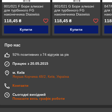
801/021 F Бори алмазні
801/021 G Бори алмазні
847/
для турбінного FG
для турбінного FG
для 
наконечника Diaswiss
наконечника Diaswiss
нако
Diaswiss (Діасвісс)
Diaswiss (Діасвісс)
Dias
118,45
118,45
118
₴
₴
Швейцарія , цін/кат 2
Швейцарія , цін/кат 2
Швей
Купити
Купити
Про нас
92% позитивних з 74 відгуків за рік
Працює з 20.05.2015
м. Київ
Януша Корчика 48/2, Київ, Україна
Контакти
Сьогодні вихідний
Показати весь графік роботи