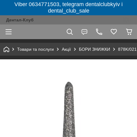
Viber 0634771503, telegram dentalclubkyiv і
dental_club_sale
Дентал-Клуб
Товари та послуги
Акції
БОРИ ЗНИЖКИ
878K/021 