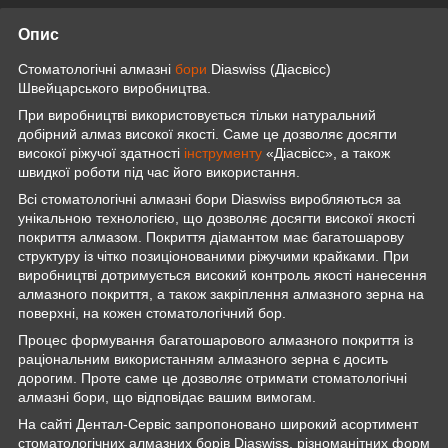
Опис
Стоматологічні алмазні
бори
Diaswiss (Діасвісс)
Швейцарського виробництва.
При виробництві використовується тільки натуральний
добірний алмаз високої якості. Саме це дозволяє досягти
високої ріжучої здатності
інструменту
«Діасвісс», а також
швидкої роботи під час його використання.
Всі стоматологічні алмазні бори Diaswiss виробляються за
унікальною технологією, що дозволяє досягти високої якості
покриття алмазом. Покриття діамантом має багатошарову
структуру із чітко позиціонованими ріжучими крайками. При
виробництві дотримується високий контроль якості нанесення
алмазного покриття, а також закріплення алмазного зерна на
поверхні, на кожен стоматологічний бор.
Процес формування багатошарового алмазного покриття із
раціональним використанням алмазного зерна є досить
дорогим. Проте саме це дозволяє отримати стоматологічні
алмазні бори, що відповідає вашим вимогам.
На сайті Дентал-Сервіс запропоновано широкий асортимент
стоматологічних алмазних борів Diaswiss, різноманітних форм