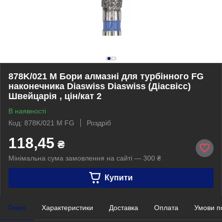
878K/021 M Бори алмазні для турбінного FG
наконечника Diaswiss Diaswiss (Діасвісс)
Швейцарія , цін/кат 2
В наявності
Код: 878K/021 M FG
Роздріб
118,45
₴
Мінімальна сума замовлення на сайті — 300 ₴
Купити
Опис
Характеристики
Доставка
Оплата
Умови п