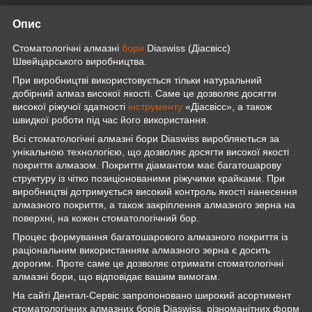
Опис
Стоматологічні алмазні
бори
Diaswiss (Діасвісс)
Швейцарського виробництва.
При виробництві використовується тільки натуральний
добірний алмаз високої якості. Саме це дозволяє досягти
високої ріжучої здатності
інструменту
«Діасвісс», а також
швидкої роботи під час його використання.
Всі стоматологічні алмазні бори Diaswiss виробляються за
унікальною технологією, що дозволяє досягти високої якості
покриття алмазом. Покриття діамантом має багатошарову
структуру із чітко позиціонованими ріжучими крайками. При
виробництві дотримується високий контроль якості нанесення
алмазного покриття, а також закріплення алмазного зерна на
поверхні, на кожен стоматологічний бор.
Процес формування багатошарового алмазного покриття із
раціональним використанням алмазного зерна є досить
дорогим. Проте саме це дозволяє отримати стоматологічні
алмазні бори, що відповідає вашим вимогам.
На сайті Дентал-Сервіс запропоновано широкий асортимент
стоматологічних алмазних борів Diaswiss, різноманітних форм