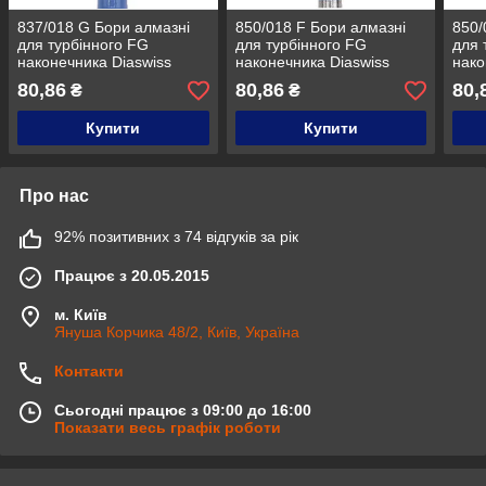
837/018 G Бори алмазні
850/018 F Бори алмазні
850/
для турбінного FG
для турбінного FG
для 
наконечника Diaswiss
наконечника Diaswiss
нако
Diaswiss (Діасвісс)
Diaswiss (Діасвісс)
Dias
80,86
80,86
80,
₴
₴
Швейцарія , цін/кат 1
Швейцарія , цін/кат 1
Швей
Купити
Купити
Про нас
92% позитивних з 74 відгуків за рік
Працює з 20.05.2015
м. Київ
Януша Корчика 48/2, Київ, Україна
Контакти
Сьогодні працює з 09:00 до 16:00
Показати весь графік роботи