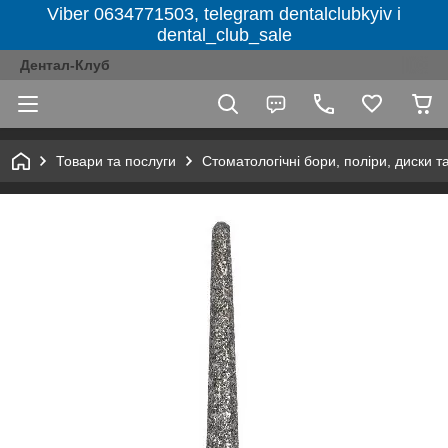
Viber 0634771503, telegram dentalclubkyiv і
dental_club_sale
Дентал-Клуб
Товари та послуги
Стоматологічні бори, поліри, диски т