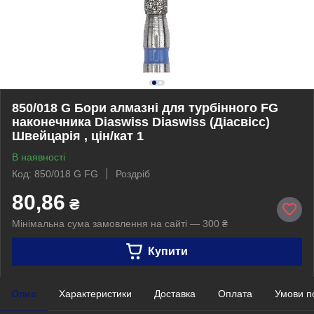
850/018 G Бори алмазні для турбінного FG
наконечника Diaswiss Diaswiss (Діасвісс)
Швейцарія , цін/кат 1
В наявності
Код: 850/018 G FG
Роздріб
80,86
₴
Мінімальна сума замовлення на сайті — 300 ₴
Купити
Опис
Характеристики
Доставка
Оплата
Умови п