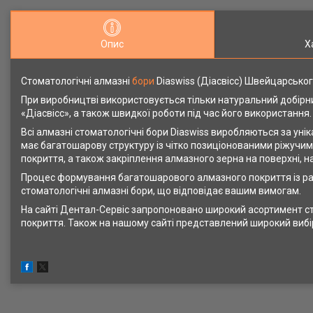
Опис
Х
Стоматологічні алмазні
бори
Diaswiss (Діасвісс) Швейцарсько
При виробництві використовується тільки натуральний добірни
«Діасвісс», а також швидкої роботи під час його використання.
Всі алмазні стоматологічні бори Diaswiss виробляються за ун
має багатошарову структуру із чітко позиціонованими ріжучи
покриття, а також закріплення алмазного зерна на поверхні, н
Процес формування багатошарового алмазного покриття із ра
стоматологічні алмазні бори, що відповідає вашим вимогам.
На сайті Дентал-Сервіс запропоновано широкий асортимент ст
покриття. Також на нашому сайті представлений широкий вибір 