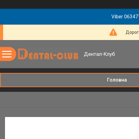
Viber 063477
Дорогі
Дентал-Клуб
Головна