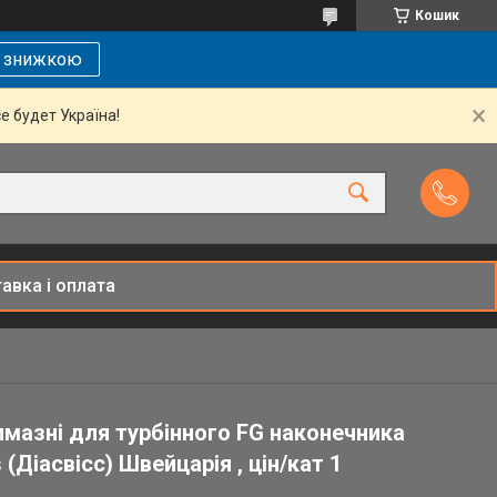
Кошик
і знижкою
се будет Україна!
авка і оплата
лмазні для турбінного FG наконечника
 (Діасвісс) Швейцарія , цін/кат 1