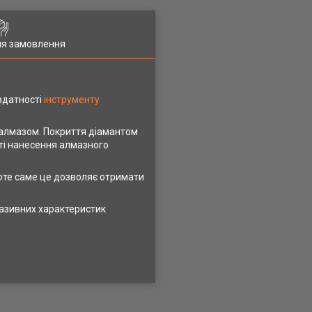
ля замовлення
 здатності
інструменту
я алмазом. Покриття діамантом
ті нанесення алмазного
оте саме це дозволяє отримати
разивних характеристик