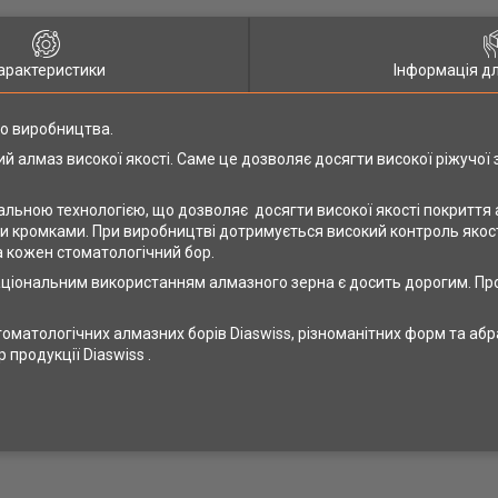
арактеристики
Інформація д
го виробництва.
й алмаз високої якості. Саме це дозволяє досягти високої ріжучої
ікальною технологією, що дозволяє досягти високої якості покритт
ми кромками. При виробництві дотримується високий контроль якос
а кожен стоматологічний бор.
ціональним використанням алмазного зерна є досить дорогим. Пр
оматологічних алмазних борів Diaswiss, різноманітних форм та аб
продукції Diaswiss .