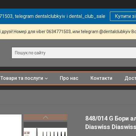
1503, telegram dentalclubkyiv і dental_club_sale
Купити з
 друзі! Номер для viber 0634771503, или telegram @dentalclubkyiv В
Товари та послуги
Про нас
Контакти
Дост
848/014 G Бори а
Diaswiss Diaswiss