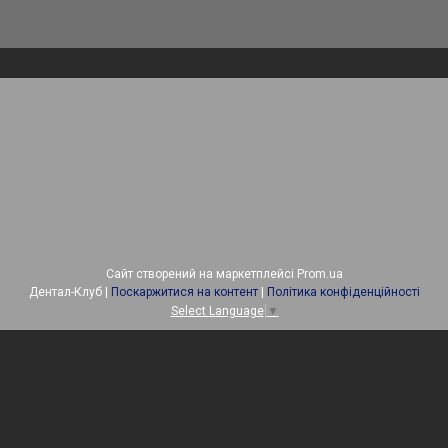
Сайт створений на маркетплейсі
Prom.ua
Дентал-Клуб |
Поскаржитися на контент
|
Політика конфіденційності
Select Language
▼