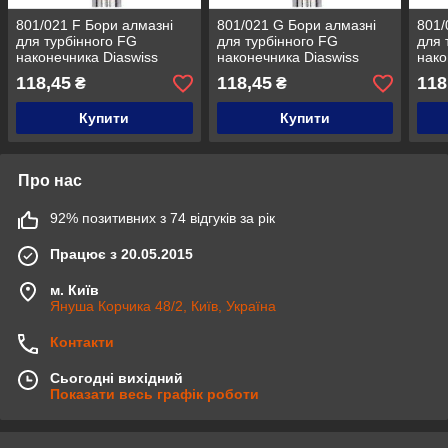
801/021 F Бори алмазні
801/021 G Бори алмазні
801/
для турбінного FG
для турбінного FG
для 
наконечника Diaswiss
наконечника Diaswiss
нако
Diaswiss (Діасвісс)
Diaswiss (Діасвісс)
Dias
118,45
118,45
118
₴
₴
Швейцарія , цін/кат 2
Швейцарія , цін/кат 2
Швей
Купити
Купити
Про нас
92% позитивних з 74 відгуків за рік
Працює з 20.05.2015
м. Київ
Януша Корчика 48/2, Київ, Україна
Контакти
Сьогодні вихідний
Показати весь графік роботи