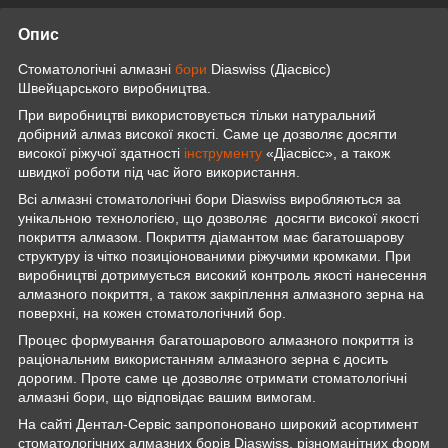
Опис
Стоматологічні алмазні
бори
Diaswiss (Діасвісс)
Швейцарського виробництва.
При виробництві використовується тільки натуральний
добірний алмаз високої якості. Саме це дозволяє досягти
високої ріжучої здатності
інструменту
«Діасвісс», а також
швидкої роботи під час його використання.
Всі алмазні стоматологічні бори Diaswiss виробляються за
унікальною технологією, що дозволяє досягти високої якості
покриття алмазом. Покриття діамантом має багатошарову
структуру із чітко позиціонованими ріжучими кромками. При
виробництві дотримується високий контроль якості нанесення
алмазного покриття, а також закріплення алмазного зерна на
поверхні, на кожен стоматологічний бор.
Процес формування багатошарового алмазного покриття із
раціональним використанням алмазного зерна є досить
дорогим. Проте саме це дозволяє отримати стоматологічні
алмазні бори, що відповідає вашим вимогам.
На сайті Дентал-Сервіс запропоновано широкий асортимент
стоматологічних алмазних борів Diaswiss, різноманітних форм