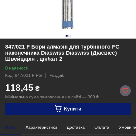
847/021 F Бори алмазні для турбінного FG
наконечника Diaswiss Diaswiss (Діасвісс)
Швейцарія , цін/кат 2
В наявності
Код: 847/021 F FG
Роздріб
118,45
₴
Мінімальна сума замовлення на сайті — 300 ₴
Купити
Опис
Характеристики
Доставка
Оплата
Умови п